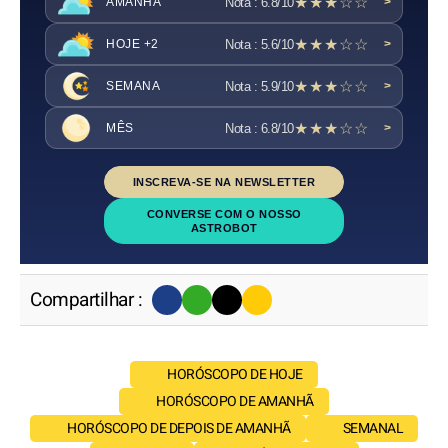
★★★☆☆
Nota : 6.8/10
AMANHÃ
>
★★★☆☆
Nota : 5.6/10
HOJE +2
>
★★★☆☆
Nota : 5.9/10
SEMANA
>
★★★☆☆
Nota : 6.8/10
MÊS
>
INSCREVA-SE NA NEWSLETTER
CONVERSE COM O NOSSO
ASTROBOT
Compartilhar :
HORÓSCOPO DE HOJE
HORÓSCOPO DE AMANHÃ
HORÓSCOPO DE DEPOIS DE AMANHÃ
SEMANAL