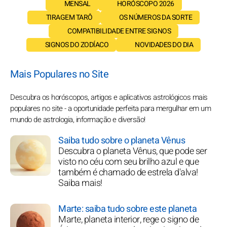
MENSAL
HORÓSCOPO 2026
TIRAGEM TARÔ
OS NÚMEROS DA SORTE
COMPATIBILIDADE ENTRE SIGNOS
SIGNOS DO ZODÍACO
NOVIDADES DO DIA
Mais Populares no Site
Descubra os horóscopos, artigos e aplicativos astrológicos mais
populares no site - a oportunidade perfeita para mergulhar em um
mundo de astrologia, informação e diversão!
Saiba tudo sobre o planeta Vênus
Descubra o planeta Vênus, que pode ser
visto no céu com seu brilho azul e que
também é chamado de estrela d'alva!
Saiba mais!
Marte: saiba tudo sobre este planeta
Marte, planeta interior, rege o signo de