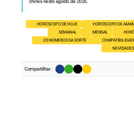
chinês neste agosto de 2026.
HORÓSCOPO DE HOJE
HORÓSCOPO DE AMA
SEMANAL
MENSAL
HORÓ
OS NÚMEROS DA SORTE
COMPATIBILIDAD
NOVIDADES 
Compartilhar :