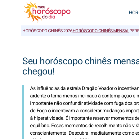
HOR
HORÓSCOPO CHINÊS 2026
HORÓSCOPO CHINÊS MENSAL
PERF
Seu horóscopo chinês mensa
chegou!
As influências da estrela Dragão Voador o incentiva
ardente o torna menos inclinado à contemplação e m
importante não confundir atividade com fuga dos p
de Fogo o incentivam a considerar mudanças import
à hiperatividade. É importante reservar momentos d
equilíbrio. Esses momentos de recolhimento não virão
conscientemente.
Descubra imediatamente como ess