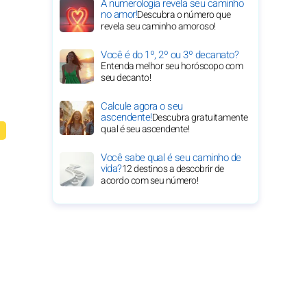
A numerologia revela seu caminho
no amor!
Descubra o número que
revela seu caminho amoroso!
Você é do 1º, 2º ou 3º decanato?
Entenda melhor seu horóscopo com
seu decanto!
Calcule agora o seu
ascendente!
Descubra gratuitamente
qual é seu ascendente!
Você sabe qual é seu caminho de
vida?
12 destinos a descobrir de
acordo com seu número!