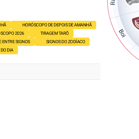
NHÃ
HORÓSCOPO DE DEPOIS DE AMANHÃ
Boi
SCOPO 2026
TIRAGEM TARÔ
E ENTRE SIGNOS
SIGNOS DO ZODÍACO
DO DIA