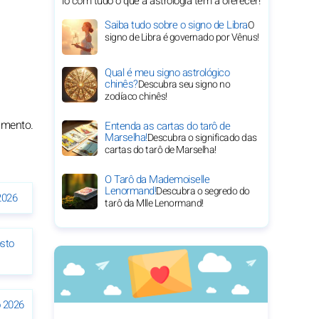
lo com tudo o que a astrologia tem a oferecer!
Saiba tudo sobre o signo de Libra
O
signo de Libra é governado por Vênus!
Qual é meu signo astrológico
chinês?
Descubra seu signo no
zodíaco chinês!
imento.
Entenda as cartas do tarô de
Marselha!
Descubra o significado das
cartas do tarô de Marselha!
O Tarô da Mademoiselle
Lenormand!
Descubra o segredo do
2026
tarô da Mlle Lenormand!
sto
 2026