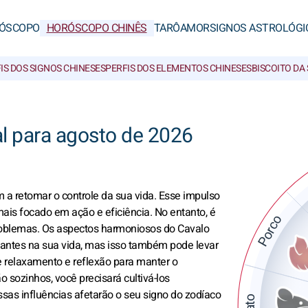
ÓSCOPO
HORÓSCOPO CHINÊS
TARÔ
AMOR
SIGNOS ASTROLÓGI
IS DOS SIGNOS CHINESES
PERFIS DOS ELEMENTOS CHINESES
BISCOITO DA
l para agosto de 2026
m a retomar o controle da sua vida. Esse impulso
ais focado em ação e eficiência. No entanto, é
Porco
roblemas. Os aspectos harmoniosos do Cavalo
antes na sua vida, mas isso também pode levar
e relaxamento e reflexão para manter o
 sozinhos, você precisará cultivá-los
as influências afetarão o seu signo do zodíaco
Rato