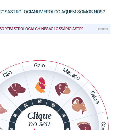
COS
ASTROLOGIA
NUMEROLOGIA
QUEM SOMOS NÓS?
 SORTE
ASTROLOGIA CHINESA
GLOSSÁRIO ASTROLOGIA CHINESA
PESQUISA
Galo
Macaco
Cão
Cabra
雞
猴
狗
Clique
豬
羊
no seu
Cavalo
馬
鼠