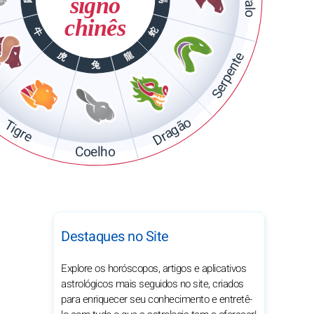
signo
chinês
蛇
牛
龍
Serpente
虎
兔
Dragão
Tigre
Coelho
Destaques no Site
Explore os horóscopos, artigos e aplicativos
astrológicos mais seguidos no site, criados
para enriquecer seu conhecimento e entretê-