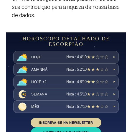
sua contribuição para a riqueza da nossa base
de dados.
HORÓSCOPO DETALHADO DE
ESCORPIÃO
★★☆☆☆
Nota : 4.4/10
HOJE
>
★★★☆☆
Nota : 5.2/10
AMANHÃ
>
★★☆☆☆
Nota : 4.8/10
HOJE +2
>
★★☆☆☆
Nota : 4.5/10
SEMANA
>
★★★☆☆
Nota : 5.7/10
MÊS
>
INSCREVA-SE NA NEWSLETTER
CONVERSE COM O NOSSO