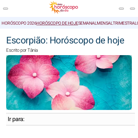
HORÓSCOPO 2026
HORÓSCOPO DE HOJE
SEMANAL
MENSAL
TRIMESTRAL
PESQUISA
Escorpião: Horóscopo de hoje
Escrito por Tânia
Ir para: