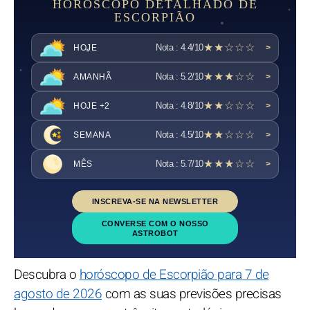
HORÓSCOPO DETALHADO DE
ESCORPIÃO
★★☆☆☆
Nota : 4.4/10
HOJE
>
★★★☆☆
Nota : 5.2/10
AMANHÃ
>
★★☆☆☆
Nota : 4.8/10
HOJE +2
>
★★☆☆☆
Nota : 4.5/10
SEMANA
>
★★★☆☆
Nota : 5.7/10
MÊS
>
INSCREVA-SE NA NEWSLETTER
CONVERSE COM O NOSSO
ASTROBOT
Descubra o
horóscopo de Escorpião para 7 de
agosto de 2026
com as suas previsões precisas