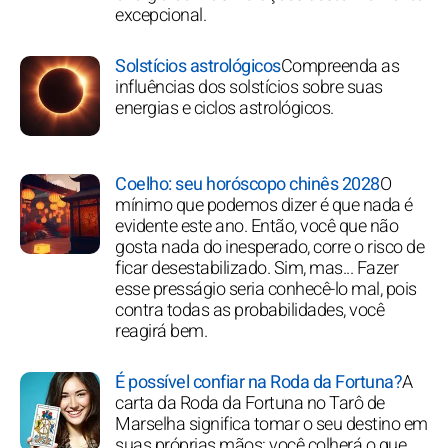
excepcional.
Solstícios astrológicos
Compreenda as
influências dos solstícios sobre suas
energias e ciclos astrológicos.
Coelho: seu horóscopo chinês 2028
O
mínimo que podemos dizer é que nada é
evidente este ano. Então, você que não
gosta nada do inesperado, corre o risco de
ficar desestabilizado. Sim, mas... Fazer
esse presságio seria conhecê-lo mal, pois
contra todas as probabilidades, você
reagirá bem.
É possível confiar na Roda da Fortuna?
A
carta da Roda da Fortuna no Tarô de
Marselha significa tomar o seu destino em
suas próprias mãos: você colherá o que