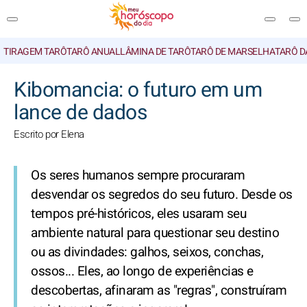
TIRAGEM TARÔ
TARÔ ANUAL
LÂMINA DE TARÔ
TARÔ DE MARSELHA
TARÔ D
PESQUISA
Kibomancia: o futuro em um
lance de dados
Escrito por Elena
Os seres humanos sempre procuraram
desvendar os segredos do seu futuro. Desde os
tempos pré-históricos, eles usaram seu
ambiente natural para questionar seu destino
ou as divindades: galhos, seixos, conchas,
ossos... Eles, ao longo de experiências e
descobertas, afinaram as "regras", construíram