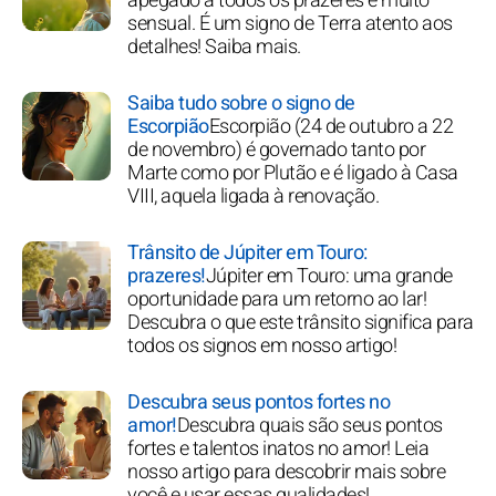
apegado a todos os prazeres e muito
sensual. É um signo de Terra atento aos
detalhes! Saiba mais.
Saiba tudo sobre o signo de
Escorpião
Escorpião (24 de outubro a 22
de novembro) é governado tanto por
Marte como por Plutão e é ligado à Casa
VIII, aquela ligada à renovação.
Trânsito de Júpiter em Touro:
prazeres!
Júpiter em Touro: uma grande
oportunidade para um retorno ao lar!
Descubra o que este trânsito significa para
todos os signos em nosso artigo!
Descubra seus pontos fortes no
amor!
Descubra quais são seus pontos
fortes e talentos inatos no amor! Leia
nosso artigo para descobrir mais sobre
você e usar essas qualidades!