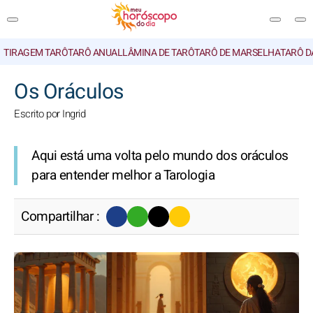
TIRAGEM TARÔ
TARÔ ANUAL
LÂMINA DE TARÔ
TARÔ DE MARSELHA
TARÔ D
PESQUISA
Os Oráculos
Escrito por Ingrid
Aqui está uma volta pelo mundo dos oráculos
para entender melhor a Tarologia
Compartilhar :