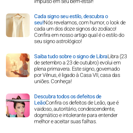
impulso em seu bem-estar!
Cada signo seu estilo, descubra o
seu!
Nós revelamos, com humor, o look de
cada um dos doze signos do zodíaco!
Confira em nosso artigo qual é o estilo do
seu signo astrológico!
Saiba tudo sobre o signo de Libra
Libra (23
de setembro a 23 de outubro) evolui em
plena primavera. Este signo, governado
por Vênus, é ligado à Casa VII, casa das
uniões. Conheça!
Descubra todos os defeitos de
Leão
Confira os defeitos de Leão, que é
vaidoso, autoritário, condescendente,
dogmático e intolerante para entender
melhor e aceitar suas falhas.