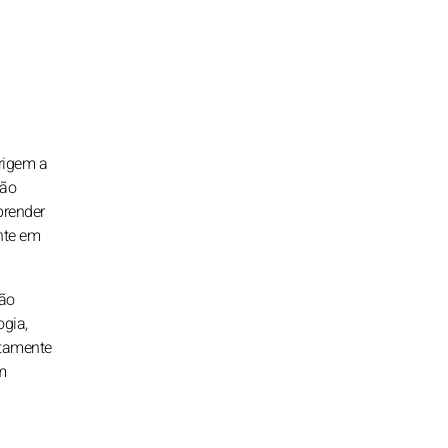
rigem a
são
prender
nte em
são
gia,
stamente
m