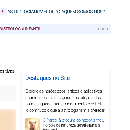
OS
ASTROLOGIA
NUMEROLOGIA
QUEM SOMOS NÓS?
S
ASTROLOGIA INFANTIL
PESQUISA
ositivas
Destaques no Site
Explore os horóscopos, artigos e aplicativos
astrológicos mais seguidos no site, criados
para enriquecer seu conhecimento e entretê-
lo com tudo o que a astrologia tem a oferecer!
O Porco, à procura do hedonismo!
O
Porco é de natureza gentil e jamais