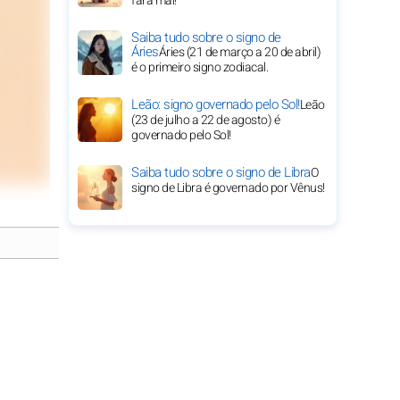
fará mal!
Saiba tudo sobre o signo de
Áries
Áries (21 de março a 20 de abril)
é o primeiro signo zodiacal.
Leão: signo governado pelo Sol!
Leão
(23 de julho a 22 de agosto) é
governado pelo Sol!
Saiba tudo sobre o signo de Libra
O
signo de Libra é governado por Vênus!