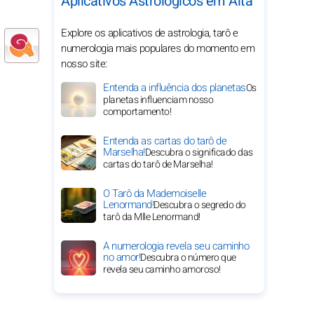
Aplicativos Astrológicos em Alta
Explore os aplicativos de astrologia, tarô e
numerologia mais populares do momento em
nosso site:
Entenda a influência dos planetas
Os
planetas influenciam nosso
comportamento!
Entenda as cartas do tarô de
Marselha!
Descubra o significado das
cartas do tarô de Marselha!
O Tarô da Mademoiselle
Lenormand!
Descubra o segredo do
tarô da Mlle Lenormand!
A numerologia revela seu caminho
no amor!
Descubra o número que
revela seu caminho amoroso!