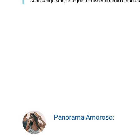
suas conquistas, terá que ter discernimento e não ouv
Panorama Amoroso: