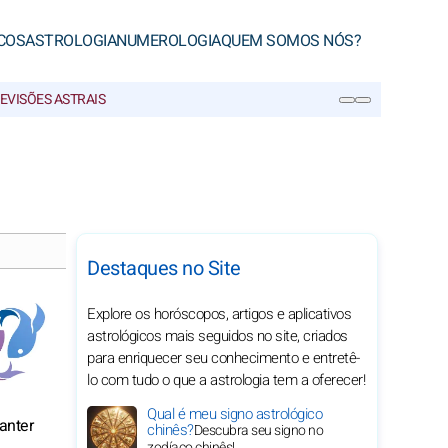
COS
ASTROLOGIA
NUMEROLOGIA
QUEM SOMOS NÓS?
EVISÕES ASTRAIS
PESQUISA
Destaques no Site
Explore os horóscopos, artigos e aplicativos
astrológicos mais seguidos no site, criados
para enriquecer seu conhecimento e entretê-
lo com tudo o que a astrologia tem a oferecer!
Qual é meu signo astrológico
anter
chinês?
Descubra seu signo no
zodíaco chinês!