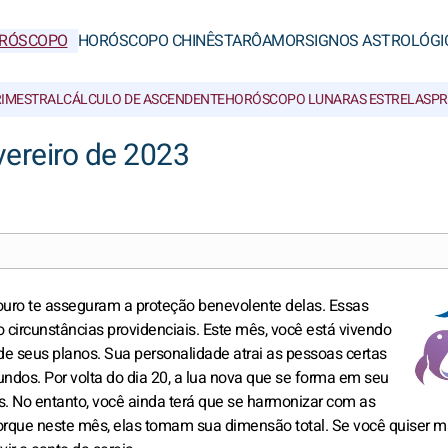
RÓSCOPO
HORÓSCOPO CHINÊS
TARÔ
AMOR
SIGNOS ASTROLÓGI
RIMESTRAL
CÁLCULO DE ASCENDENTE
HORÓSCOPO LUNAR
AS ESTRELAS
PR
vereiro de 2023
ouro te asseguram a proteção benevolente delas. Essas
 circunstâncias providenciais. Este mês, você está vivendo
 de seus planos. Sua personalidade atrai as pessoas certas
dos. Por volta do dia 20, a lua nova que se forma em seu
ais. No entanto, você ainda terá que se harmonizar com as
ue neste mês, elas tomam sua dimensão total. Se você quiser m