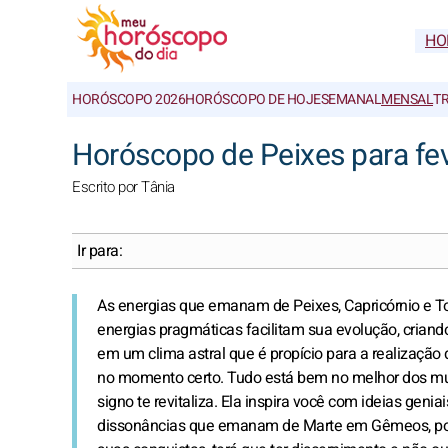
HO
HORÓSCOPO 2026
HORÓSCOPO DE HOJE
SEMANAL
MENSAL
T
Horóscopo de Peixes para fe
Escrito por Tânia
Ir para:
As energias que emanam de Peixes, Capricórnio e T
energias pragmáticas facilitam sua evolução, criando
em um clima astral que é propício para a realização
no momento certo. Tudo está bem no melhor dos mun
signo te revitaliza. Ela inspira você com ideias geni
dissonâncias que emanam de Marte em Gêmeos, porq