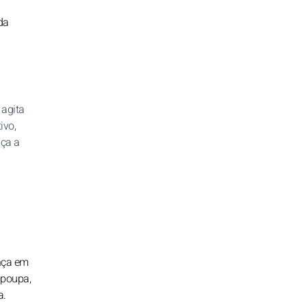
da
 agita
ivo,
uça a
nça em
o poupa,
a.