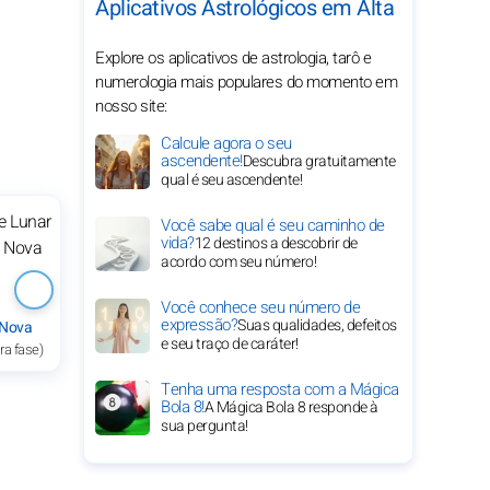
Aplicativos Astrológicos em Alta
Explore os aplicativos de astrologia, tarô e
numerologia mais populares do momento em
nosso site:
Calcule agora o seu
ascendente!
Descubra gratuitamente
qual é seu ascendente!
Você sabe qual é seu caminho de
vida?
12 destinos a descobrir de
acordo com seu número!
Você conhece seu número de
expressão?
Suas qualidades, defeitos
 Nova
e seu traço de caráter!
ra fase)
Tenha uma resposta com a Mágica
Bola 8!
A Mágica Bola 8 responde à
sua pergunta!