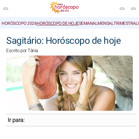
HORÓSCOPO 2026
HORÓSCOPO DE HOJE
SEMANAL
MENSAL
TRIMESTRAL
PESQUISA
Sagitário: Horóscopo de hoje
Escrito por Tânia
Ir para: