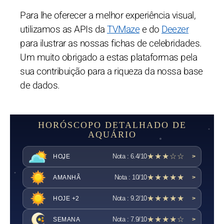
Para lhe oferecer a melhor experiência visual,
utilizamos as APIs da
TVMaze
e do
Deezer
para ilustrar as nossas fichas de celebridades.
Um muito obrigado a estas plataformas pela
sua contribuição para a riqueza da nossa base
de dados.
HORÓSCOPO DETALHADO DE
AQUÁRIO
★★★☆☆
Nota : 6.4/10
HOJE
>
★★★★★
Nota : 10/10
AMANHÃ
>
★★★★★
Nota : 9.2/10
HOJE +2
>
★★★★☆
Nota : 7.9/10
SEMANA
>