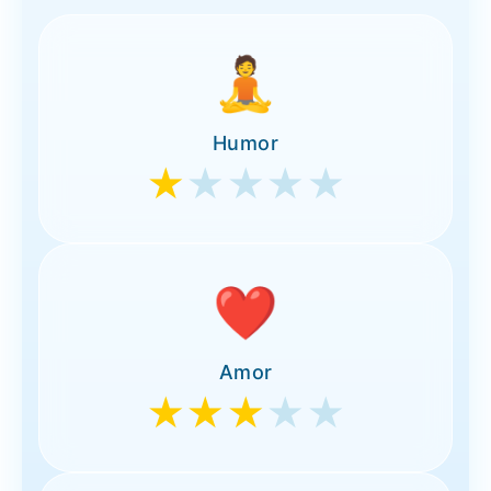
🧘
Humor
★
★★★★
❤️
Amor
★★★
★★