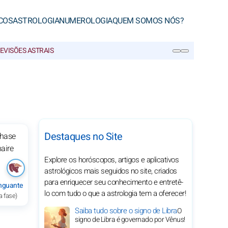
COS
ASTROLOGIA
NUMEROLOGIA
QUEM SOMOS NÓS?
EVISÕES ASTRAIS
PESQUISA
Destaques no Site
Explore os horóscopos, artigos e aplicativos
astrológicos mais seguidos no site, criados
para enriquecer seu conhecimento e entretê-
nguante
lo com tudo o que a astrologia tem a oferecer!
a fase)
Saiba tudo sobre o signo de Libra
O
signo de Libra é governado por Vênus!