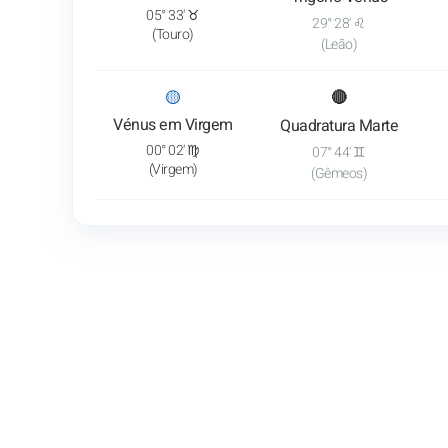
05° 33' ♉
29° 28' ♌
(Touro)
(Leão)
: Ver a análise do trânsito
🟡
🔴
Vénus em Virgem
Quadratura Marte
00° 02' ♍
07° 44' ♊
(Virgem)
(Gêmeos)