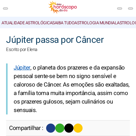
ATUALIDADE ASTROLÓGICA
SAIBA TUDO
ASTROLOGIA MUNDIAL
ASTROLO
PESQUISA
Júpiter passa por Câncer
Escrito por Elena
Júpiter
, o planeta dos prazeres e da expansão
pessoal sente-se bem no signo sensível e
caloroso de Câncer. As emoções são exaltadas,
a família toma muita importância, assim como
os prazeres gulosos, sejam culinários ou
sensuais.
Compartilhar :