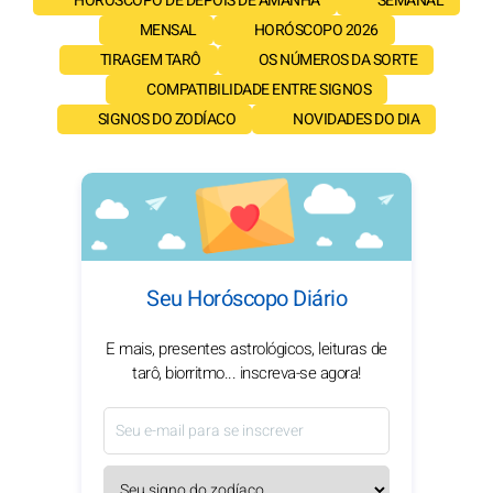
HORÓSCOPO DE DEPOIS DE AMANHÃ
SEMANAL
MENSAL
HORÓSCOPO 2026
TIRAGEM TARÔ
OS NÚMEROS DA SORTE
COMPATIBILIDADE ENTRE SIGNOS
SIGNOS DO ZODÍACO
NOVIDADES DO DIA
Seu Horóscopo Diário
E mais, presentes astrológicos, leituras de
tarô, biorritmo... inscreva-se agora!