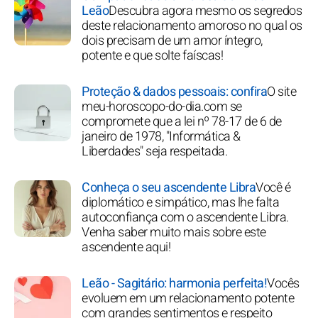
Leão
Descubra agora mesmo os segredos
deste relacionamento amoroso no qual os
dois precisam de um amor íntegro,
potente e que solte faíscas!
Proteção & dados pessoais: confira
O site
meu-horoscopo-do-dia.com se
compromete que a lei nº 78-17 de 6 de
janeiro de 1978, "Informática &
Liberdades" seja respeitada.
Conheça o seu ascendente Libra
Você é
diplomático e simpático, mas lhe falta
autoconfiança com o ascendente Libra.
Venha saber muito mais sobre este
ascendente aqui!
Leão - Sagitário: harmonia perfeita!
Vocês
evoluem em um relacionamento potente
com grandes sentimentos e respeito