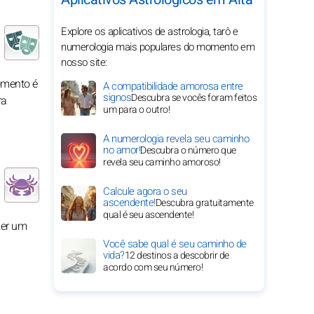
Explore os aplicativos de astrologia, tarô e
numerologia mais populares do momento em
nosso site:
omento é
A compatibilidade amorosa entre
signos
Descubra se vocês foram feitos
ra
um para o outro!
A numerologia revela seu caminho
no amor!
Descubra o número que
revela seu caminho amoroso!
Calcule agora o seu
ascendente!
Descubra gratuitamente
qual é seu ascendente!
zer um
Você sabe qual é seu caminho de
vida?
12 destinos a descobrir de
acordo com seu número!