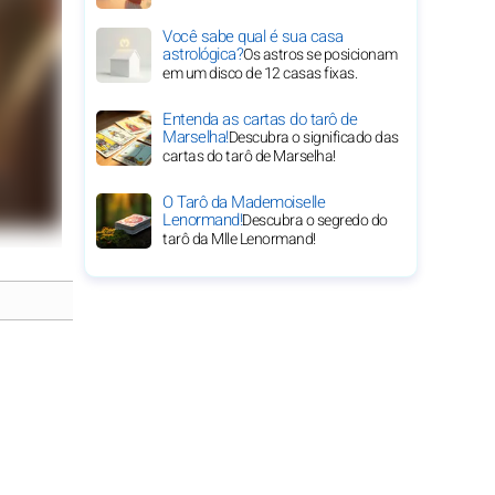
Você sabe qual é sua casa
astrológica?
Os astros se posicionam
em um disco de 12 casas fixas.
Entenda as cartas do tarô de
Marselha!
Descubra o significado das
cartas do tarô de Marselha!
O Tarô da Mademoiselle
Lenormand!
Descubra o segredo do
tarô da Mlle Lenormand!