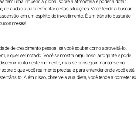
s tem uma influência global sobre a atmosfera e poderia dotar
, de audácia para enfrentar certas situações. Você tende a buscar
scensão, em um espírito de investimento. É um trânsito bastante
poucos meses!
dade de crescimento pessoal se você souber como aproveitá-lo.
em, e quer ser notado. Você se mostra orgulhoso, arrogante e pode
de discernimento neste momento, mas se conseguir manter-se no
ir sobre o que você realmente precisa e para entender onde você está
te trânsito. Além disso, observe a sua dieta, você tende a cometer e