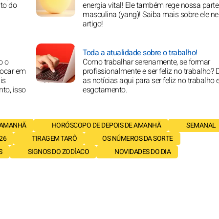
to do
energia vital! Ele também rege nossa parte
masculina (yang)! Saiba mais sobre ele ne
artigo!
Toda a atualidade sobre o trabalho!
o o
Como trabalhar serenamente, se formar
locar em
profissionalmente e ser feliz no trabalho?
is
as notícias aqui para ser feliz no trabalho e
nto, isso
esgotamento.
 AMANHÃ
HORÓSCOPO DE DEPOIS DE AMANHÃ
SEMANAL
26
TIRAGEM TARÔ
OS NÚMEROS DA SORTE
S
SIGNOS DO ZODÍACO
NOVIDADES DO DIA