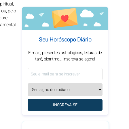
iritual,
 ou, pelo
obre
damental
Seu Horóscopo Diário
E mais, presentes astrológicos, leituras de
tarô, biorritmo... inscreva-se agora!
INSCREVA-SE