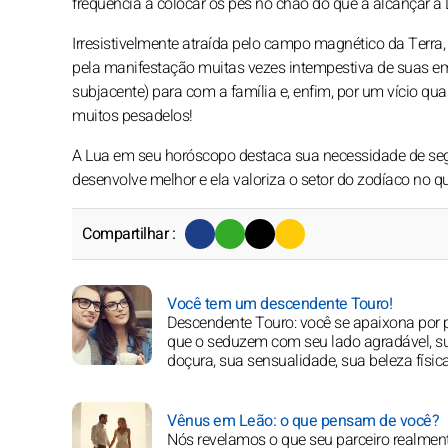
frequência a colocar os pés no chão do que a alcançar a 
Irresistivelmente atraída pelo campo magnético da Terra,
pela manifestação muitas vezes intempestiva de suas em
subjacente) para com a família e, enfim, por um vício qua
muitos pesadelos!
A Lua em seu horóscopo destaca sua necessidade de seg
desenvolve melhor e ela valoriza o setor do zodíaco no qu
Compartilhar :
Você tem um descendente Touro!
Descendente Touro: você se apaixona por
que o seduzem com seu lado agradável, s
doçura, sua sensualidade, sua beleza física
Vênus em Leão: o que pensam de você?
Nós revelamos o que seu parceiro realmen