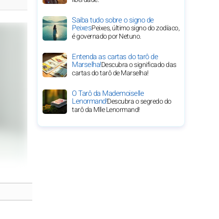
Saiba tudo sobre o signo de
Peixes
Peixes, último signo do zodíaco,
é governado por Netuno.
Entenda as cartas do tarô de
Marselha!
Descubra o significado das
cartas do tarô de Marselha!
O Tarô da Mademoiselle
Lenormand!
Descubra o segredo do
tarô da Mlle Lenormand!