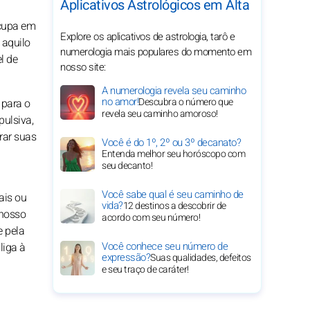
Aplicativos Astrológicos em Alta
ocupa em
Explore os aplicativos de astrologia, tarô e
 aquilo
numerologia mais populares do momento em
l de
nosso site:
A numerologia revela seu caminho
no amor!
Descubra o número que
 para o
revela seu caminho amoroso!
pulsiva,
rar suas
Você é do 1º, 2º ou 3º decanato?
Entenda melhor seu horóscopo com
seu decanto!
Você sabe qual é seu caminho de
ais ou
vida?
12 destinos a descobrir de
 nosso
acordo com seu número!
e pela
Você conhece seu número de
liga à
expressão?
Suas qualidades, defeitos
e seu traço de caráter!