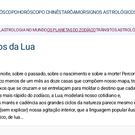
ÓSCOPO
HORÓSCOPO CHINÊS
TARÔ
AMOR
SIGNOS ASTROLÓGICO
L
ASTROLOGIA NO MUNDO
OS PLANETAS DO ZODÍACO
TRÂNSITOS ASTROL
os da Lua
noite, sobre o passado, sobre o nascimento e sobre a morte! Perco
 pouco menos de um mês as doze casas que compõem nosso mapa, tr
ixos que se cruzam e se entrelaçam para moldar o destino que cad
a mais rápido do zodíaco, a Lua, modelará nosso cotidiano e,
s marés e cadência aos grandes ciclos da natureza parece mesmo re
sem explicar) nossa agitação interior, que a linguagem popular ilus
co, de lua…