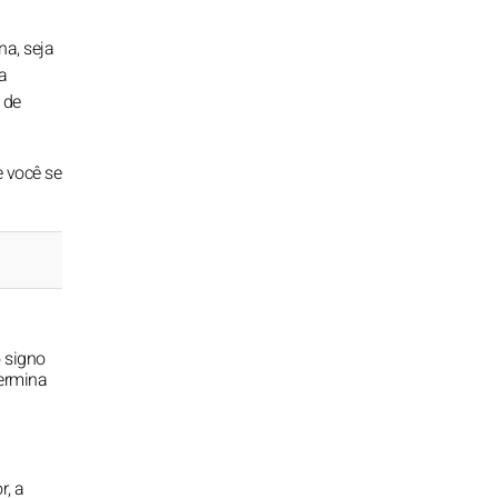
na, seja
a
 de
 você se
o signo
termina
r, a