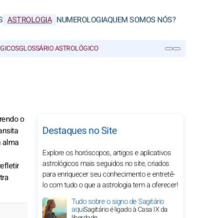
S
ASTROLOGIA
NUMEROLOGIA
QUEM SOMOS NÓS?
ÓGICOS
GLOSSÁRIO ASTROLÓGICO
PESQUISA
rrendo o
Destaques no Site
ansita
a alma
Explore os horóscopos, artigos e aplicativos
astrológicos mais seguidos no site, criados
fletir
para enriquecer seu conhecimento e entretê-
tra
lo com tudo o que a astrologia tem a oferecer!
Tudo sobre o signo de Sagitário
aqui
Sagitário é ligado à Casa IX da
liberdade.