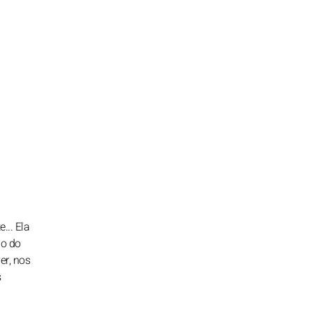
... Ela
ão do
er, nos
s