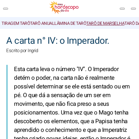
TIRAGEM TARÔ
TARÔ ANUAL
LÂMINA DE TARÔ
TARÔ DE MARSELHA
TARÔ D
PESQUISA
A carta n° IV: o Imperador.
Escrito por Ingrid
Esta carta leva o número "IV". O Imperador
detém o poder, na carta não é realmente
possível determinar se ele está sentado ou em
pé. O que dá a sensação de um ser em
movimento, que não fica preso a seus
posicionamentos. Uma vez que o Mago tenha
descoberto os elementos, que a Papisa tenha
aprendido o conhecimento e que a Imperatriz
tenha criado novas ideias, então o Imperador é