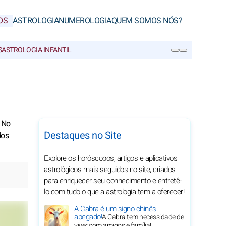
OS
ASTROLOGIA
NUMEROLOGIA
QUEM SOMOS NÓS?
S
ASTROLOGIA INFANTIL
PESQUISA
. No
Destaques no Site
dos
Explore os horóscopos, artigos e aplicativos
astrológicos mais seguidos no site, criados
para enriquecer seu conhecimento e entretê-
lo com tudo o que a astrologia tem a oferecer!
A Cabra é um signo chinês
apegado!
A Cabra tem necessidade de
viver com amigos e família!