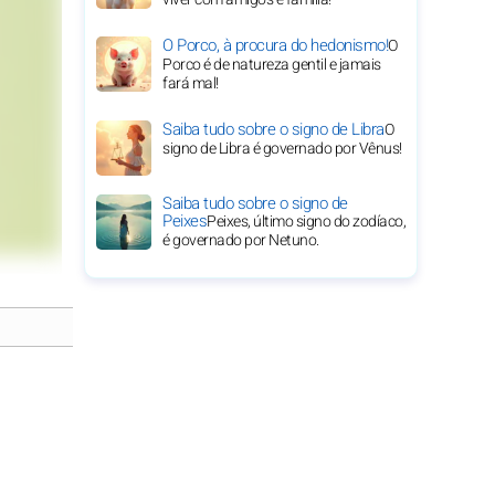
O Porco, à procura do hedonismo!
O
Porco é de natureza gentil e jamais
fará mal!
Saiba tudo sobre o signo de Libra
O
signo de Libra é governado por Vênus!
Saiba tudo sobre o signo de
Peixes
Peixes, último signo do zodíaco,
é governado por Netuno.