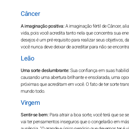
Câncer
A imaginação positiva:
A imaginação fértil de Câncer, ali
vida, pois você acredita tanto nela que concentra sua en
desejos é um pré-requisito para realizar seus objetivos, 
você nunca deve deixar de acreditar para não se encontra
Leão
Uma sorte deslumbrante:
Sua confiança em suas habilida
causando uma abertura brilhante e ensolarada, uma opor
próximas que acreditam em você. O fato de ter sorte tran
mundo todo.
Virgem
Sentir-se bem:
Para atrair a boa sorte, você terá que se s
vai ter pensamentos inseguros que o congelarão em más p
ausência. "O grande e único negócio que devemos ter é vive