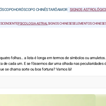
ÓSCOPO
HORÓSCOPO CHINÊS
TARÔ
AMOR
SIGNOS ASTROLÓGIC
ESCENDENTE
PSICOLOGIA ASTRAL
SIGNOS CHINESES
ELEMENTOS CHINESE
e quatro folhas... a lista é longa em termos de símbolos ou amuletos
eza de cada um. E se fôssemos dar uma olhada nas peculiaridades 
ue se chama sorte ou boa fortuna? Vamos lá!