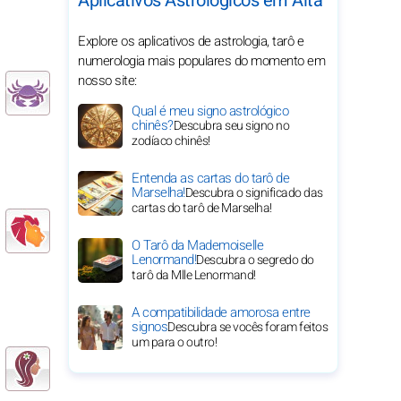
Aplicativos Astrológicos em Alta
Explore os aplicativos de astrologia, tarô e
numerologia mais populares do momento em
nosso site:
Qual é meu signo astrológico
chinês?
Descubra seu signo no
zodíaco chinês!
Entenda as cartas do tarô de
Marselha!
Descubra o significado das
cartas do tarô de Marselha!
O Tarô da Mademoiselle
Lenormand!
Descubra o segredo do
tarô da Mlle Lenormand!
A compatibilidade amorosa entre
signos
Descubra se vocês foram feitos
um para o outro!