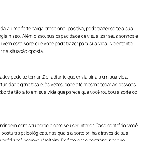
ada a uma forte carga emocional positiva, pode trazer sorte a sua
ergia nisso. Além disso, sua capacidade de visualizar seus sonhos e
daí vem essa sorte que você pode trazer para sua vida. No entanto,
r na situação oposta.
des pode se tornar tão radiante que envia sinais em sua vida,
tunidade generosa e, às vezes, pode até mesmo tocar as pessoas
sborda tão alto em sua vida que parece que você roubou a sorte do
entir bem com seu corpo e com seu ser interior. Caso contrário, você
osturas psicológicas, nas quais a sorte brilha através de sua
r felizes", escreveu Voltaire. De fato, caso contrário, por que