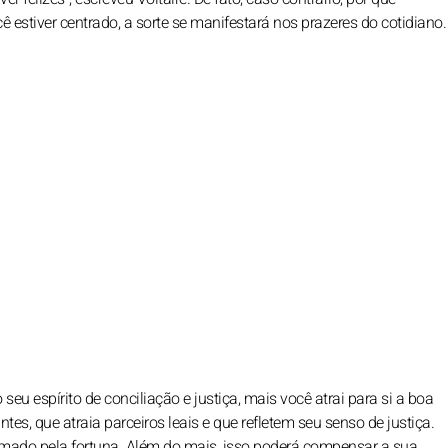
ê estiver centrado, a sorte se manifestará nos prazeres do cotidiano.
eu espírito de conciliação e justiça, mais você atrai para si a boa
ntes, que atraia parceiros leais e que refletem seu senso de justiça.
imado pela fortuna. Além do mais, isso poderá compensar a sua