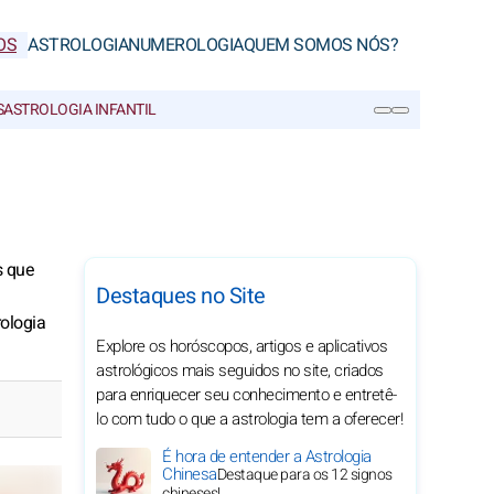
OS
ASTROLOGIA
NUMEROLOGIA
QUEM SOMOS NÓS?
S
ASTROLOGIA INFANTIL
PESQUISA
s que
Destaques no Site
ologia
Explore os horóscopos, artigos e aplicativos
astrológicos mais seguidos no site, criados
para enriquecer seu conhecimento e entretê-
lo com tudo o que a astrologia tem a oferecer!
É hora de entender a Astrologia
Chinesa
Destaque para os 12 signos
chineses!