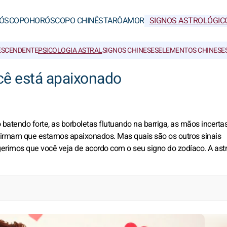
ÓSCOPO
HORÓSCOPO CHINÊS
TARÔ
AMOR
SIGNOS ASTROLÓGIC
ESCENDENTE
PSICOLOGIA ASTRAL
SIGNOS CHINESES
ELEMENTOS CHINESE
cê está apaixonado
atendo forte, as borboletas flutuando na barriga, as mãos incerta
irmam que estamos apaixonados. Mas quais são os outros sinais
rimos que você veja de acordo com o seu signo do zodíaco. A astr