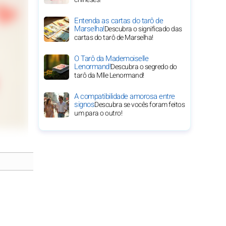
Entenda as cartas do tarô de
Marselha!
Descubra o significado das
cartas do tarô de Marselha!
O Tarô da Mademoiselle
Lenormand!
Descubra o segredo do
tarô da Mlle Lenormand!
A compatibilidade amorosa entre
signos
Descubra se vocês foram feitos
um para o outro!