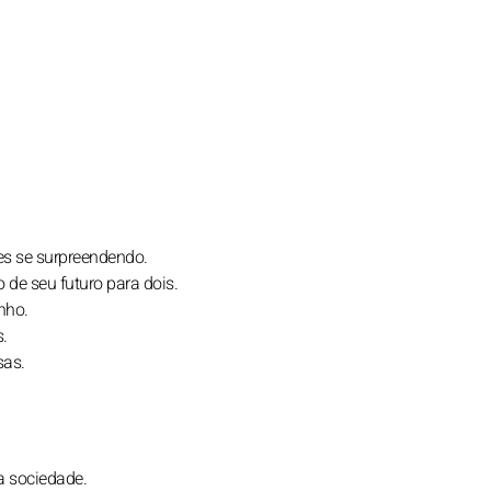
es se surpreendendo.
 de seu futuro para dois.
nho.
.
sas.
na sociedade.