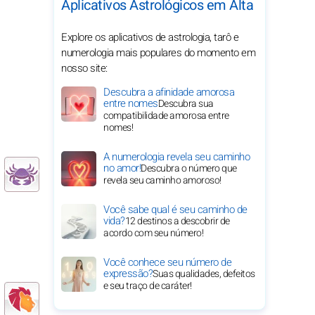
Aplicativos Astrológicos em Alta
Explore os aplicativos de astrologia, tarô e
numerologia mais populares do momento em
nosso site:
Descubra a afinidade amorosa
entre nomes
Descubra sua
compatibilidade amorosa entre
nomes!
A numerologia revela seu caminho
no amor!
Descubra o número que
revela seu caminho amoroso!
Você sabe qual é seu caminho de
vida?
12 destinos a descobrir de
acordo com seu número!
Você conhece seu número de
expressão?
Suas qualidades, defeitos
e seu traço de caráter!