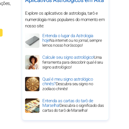
Aplicativos Astrológicos em Alta
ações,
Explore os aplicativos de astrologia, tarô e
numerologia mais populares do momento em
nosso site:
Entenda o lugar da Astrologia
hoje
Na internet ou no jornal, sempre
lemos nosso horóscopo!
Calcule seu signo astrológico!
Uma
ferramenta para descobrir qual é seu
signo astrológico!
Qual é meu signo astrológico
chinês?
Descubra seu signo no
zodíaco chinês!
Entenda as cartas do tarô de
Marselha!
Descubra o significado das
cartas do tarô de Marselha!