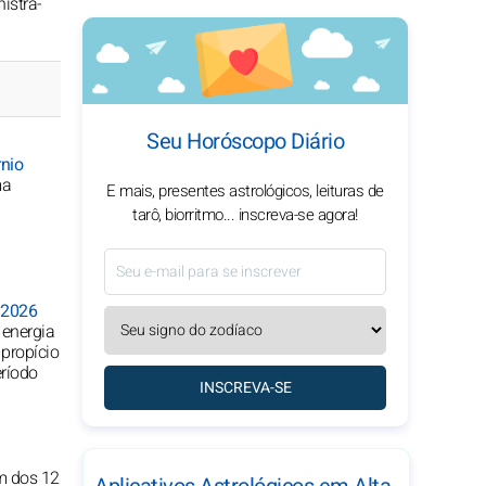
istrá-
Seu Horóscopo Diário
rnio
ma
E mais, presentes astrológicos, leituras de
tarô, biorritmo... inscreva-se agora!
 2026
 energia
propício
eríodo
INSCREVA-SE
um dos 12