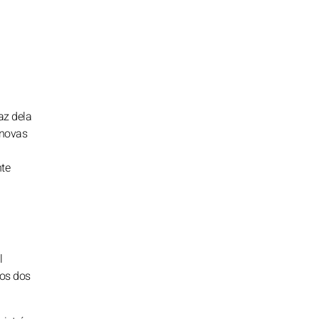
az dela
 novas
nte
l
tos dos