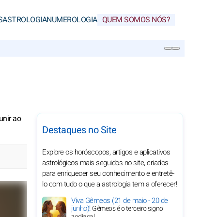
S
ASTROLOGIA
NUMEROLOGIA
QUEM SOMOS NÓS?
PESQUISA
unir ao
Destaques no Site
Explore os horóscopos, artigos e aplicativos
astrológicos mais seguidos no site, criados
para enriquecer seu conhecimento e entretê-
lo com tudo o que a astrologia tem a oferecer!
Viva Gêmeos (21 de maio - 20 de
junho)!
Gêmeos é o terceiro signo
zodiacal.