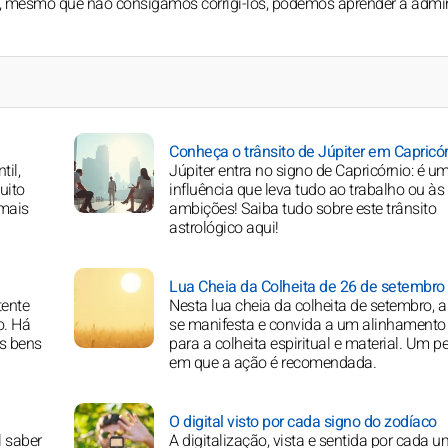
is, mesmo que não consigamos corrigi-los, podemos aprender a admin
Conheça o trânsito de Júpiter em Capricó
til,
Júpiter entra no signo de Capricórnio: é u
uito
influência que leva tudo ao trabalho ou às
 mais
ambições! Saiba tudo sobre este trânsito
astrológico aqui!
Lua Cheia da Colheita de 26 de setembro
ente
Nesta lua cheia da colheita de setembro, a
o. Há
se manifesta e convida a um alinhamento 
s bens
para a colheita espiritual e material. Um p
em que a ação é recomendada.
O digital visto por cada signo do zodíaco
l saber
A digitalização, vista e sentida por cada 