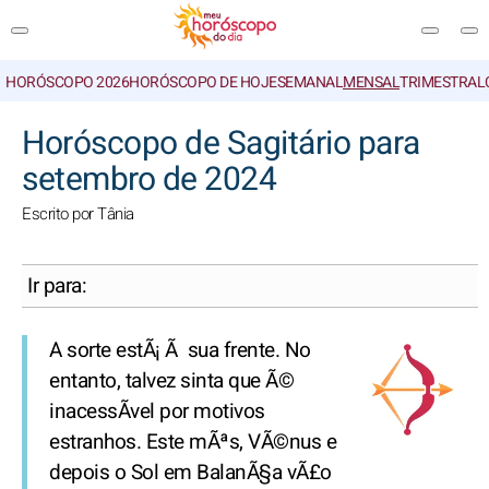
HORÓSCOPO 2026
HORÓSCOPO DE HOJE
SEMANAL
MENSAL
TRIMESTRAL
PESQUISA
Horóscopo de Sagitário para
setembro de 2024
Escrito por Tânia
Ir para:
A sorte estÃ¡ Ã sua frente. No
entanto, talvez sinta que Ã©
inacessÃ­vel por motivos
estranhos. Este mÃªs, VÃ©nus e
depois o Sol em BalanÃ§a vÃ£o