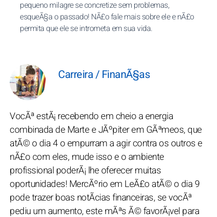
pequeno milagre se concretize sem problemas,
esqueÃ§a o passado! NÃ£o fale mais sobre ele e nÃ£o
permita que ele se intrometa em sua vida.
Carreira / FinanÃ§as
VocÃª estÃ¡ recebendo em cheio a energia
combinada de Marte e JÃºpiter em GÃªmeos, que
atÃ© o dia 4 o empurram a agir contra os outros e
nÃ£o com eles, mude isso e o ambiente
profissional poderÃ¡ lhe oferecer muitas
oportunidades! MercÃºrio em LeÃ£o atÃ© o dia 9
pode trazer boas notÃ­cias financeiras, se vocÃª
pediu um aumento, este mÃªs Ã© favorÃ¡vel para