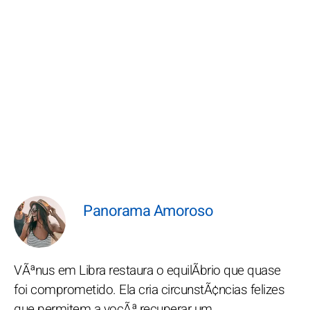
Panorama Amoroso
VÃªnus em Libra restaura o equilÃ­brio que quase
foi comprometido. Ela cria circunstÃ¢ncias felizes
que permitem a vocÃª recuperar um