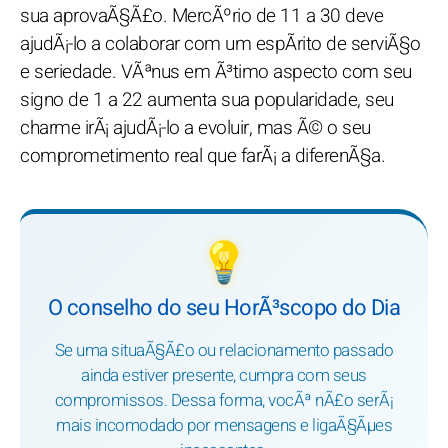
sua aprovaÃ§Ã£o. MercÃºrio de 11 a 30 deve
ajudÃ¡-lo a colaborar com um espÃ­rito de serviÃ§o
e seriedade. VÃªnus em Ã³timo aspecto com seu
signo de 1 a 22 aumenta sua popularidade, seu
charme irÃ¡ ajudÃ¡-lo a evoluir, mas Ã© o seu
comprometimento real que farÃ¡ a diferenÃ§a.
💡
O conselho do seu HorÃ³scopo do Dia
Se uma situaÃ§Ã£o ou relacionamento passado
ainda estiver presente, cumpra com seus
compromissos. Dessa forma, vocÃª nÃ£o serÃ¡
mais incomodado por mensagens e ligaÃ§Ãµes