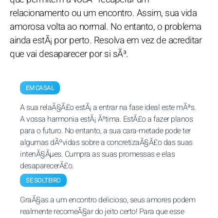
relacionamento ou um encontro. Assim, sua vida
amorosa volta ao normal. No entanto, o problema
ainda estÃ¡ por perto. Resolva em vez de acreditar
que vai desaparecer por si sÃ³.
EM CASAL
A sua relaÃ§Ã£o estÃ¡ a entrar na fase ideal este mÃªs.
A vossa harmonia estÃ¡ Ã³tima. EstÃ£o a fazer planos
para o futuro. No entanto, a sua cara-metade pode ter
algumas dÃºvidas sobre a concretizaÃ§Ã£o das suas
intenÃ§Ãµes. Cumpra as suas promessas e elas
desaparecerÃ£o.
SE SOLTEIRO
GraÃ§as a um encontro delicioso, seus amores podem
realmente recomeÃ§ar do jeito certo! Para que esse