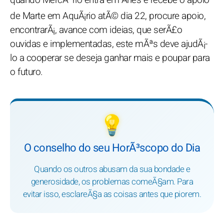
quando MercÃºrio entra em Ãries e recebe o apoio
de Marte em AquÃ¡rio atÃ© dia 22, procure apoio,
encontrarÃ¡, avance com ideias, que serÃ£o
ouvidas e implementadas, este mÃªs deve ajudÃ¡-
lo a cooperar se deseja ganhar mais e poupar para
o futuro.
💡
O conselho do seu HorÃ³scopo do Dia
Quando os outros abusam da sua bondade e
generosidade, os problemas comeÃ§am. Para
evitar isso, esclareÃ§a as coisas antes que piorem.