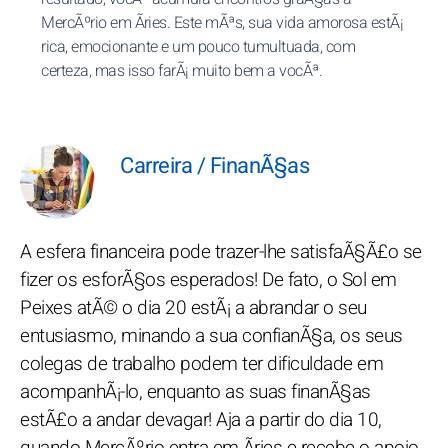
MercÃºrio em Ãries. Este mÃªs, sua vida amorosa estÃ¡
rica, emocionante e um pouco tumultuada, com
certeza, mas isso farÃ¡ muito bem a vocÃª.
Carreira / FinanÃ§as
A esfera financeira pode trazer-lhe satisfaÃ§Ã£o se
fizer os esforÃ§os esperados! De fato, o Sol em
Peixes atÃ© o dia 20 estÃ¡ a abrandar o seu
entusiasmo, minando a sua confianÃ§a, os seus
colegas de trabalho podem ter dificuldade em
acompanhÃ¡-lo, enquanto as suas finanÃ§as
estÃ£o a andar devagar! Aja a partir do dia 10,