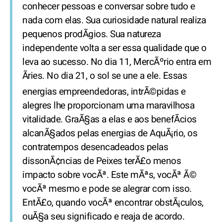
conhecer pessoas e conversar sobre tudo e
nada com elas. Sua curiosidade natural realiza
pequenos prodÃ­gios. Sua natureza
independente volta a ser essa qualidade que o
leva ao sucesso. No dia 11, MercÃºrio entra em
Ãries. No dia 21, o sol se une a ele. Essas
energias empreendedoras, intrÃ©pidas e
alegres lhe proporcionam uma maravilhosa
vitalidade. GraÃ§as a elas e aos benefÃ­cios
alcanÃ§ados pelas energias de AquÃ¡rio, os
contratempos desencadeados pelas
dissonÃ¢ncias de Peixes terÃ£o menos
impacto sobre vocÃª. Este mÃªs, vocÃª Ã©
vocÃª mesmo e pode se alegrar com isso.
EntÃ£o, quando vocÃª encontrar obstÃ¡culos,
ouÃ§a seu significado e reaja de acordo.