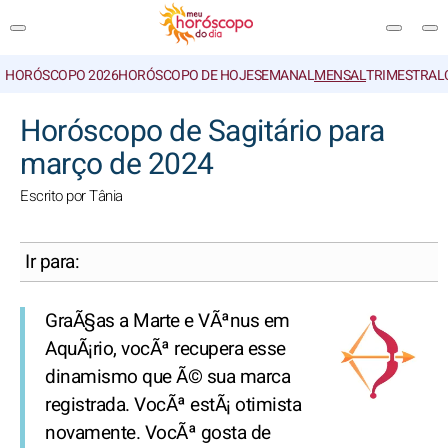
HORÓSCOPO 2026
HORÓSCOPO DE HOJE
SEMANAL
MENSAL
TRIMESTRAL
PESQUISA
Horóscopo de Sagitário para
março de 2024
Escrito por Tânia
Ir para:
GraÃ§as a Marte e VÃªnus em
AquÃ¡rio, vocÃª recupera esse
dinamismo que Ã© sua marca
registrada. VocÃª estÃ¡ otimista
novamente. VocÃª gosta de