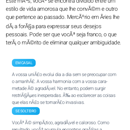
Este mÃªs, vocÃª se encontra dividido entre um
estilo de vida amorosa que lhe convÃ©m e outro
que pertence ao passado. MercÃºrio em Ãries lhe
dÃ¡ a forÃ§a para expressar seus desejos
pessoais. Pode ser que vocÃª seja franco, o que
terÃ¡ o mÃ©rito de eliminar qualquer ambiguidade.
EM CASAL
A vossa uniÃ£o evolui dia a dia sem se preocupar com
o amanhÃ£. A vossa harmonia com a vossa cara-
metade Ã© agradÃ¡vel. No entanto, podem surgir
restriÃ§Ãµes inesperadas. Ã‰ ao esclarecer as coisas
que elas nÃ£o se tornarÃ£o invasivas.
SE SOLTEIRO
VocÃª Ã© simpÃ¡tico, agradÃ¡vel e caloroso. Como
resultado, vocÃª acumula encontros graÃ§as a