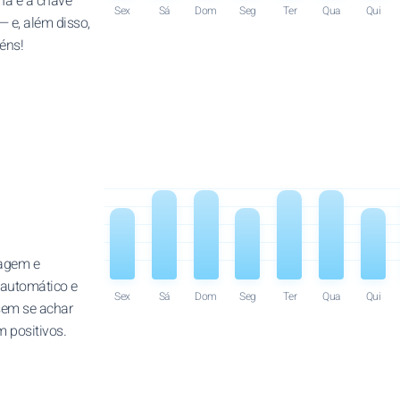
na é a chave
Sex
Sá
Dom
Seg
Ter
Qua
Qui
 e, além disso,
éns!
ragem e
 automático e
Sex
Sá
Dom
Seg
Ter
Qua
Qui
sem se achar
m positivos.