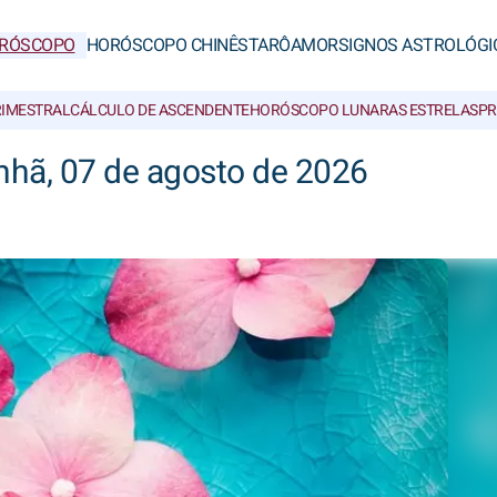
RÓSCOPO
HORÓSCOPO CHINÊS
TARÔ
AMOR
SIGNOS ASTROLÓGI
RIMESTRAL
CÁLCULO DE ASCENDENTE
HORÓSCOPO LUNAR
AS ESTRELAS
PR
hã, 07 de agosto de 2026