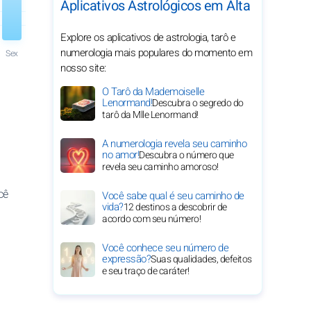
Aplicativos Astrológicos em Alta
Explore os aplicativos de astrologia, tarô e
numerologia mais populares do momento em
Sex
nosso site:
O Tarô da Mademoiselle
Lenormand!
Descubra o segredo do
tarô da Mlle Lenormand!
A numerologia revela seu caminho
no amor!
Descubra o número que
revela seu caminho amoroso!
cê
Você sabe qual é seu caminho de
vida?
12 destinos a descobrir de
acordo com seu número!
Você conhece seu número de
expressão?
Suas qualidades, defeitos
e seu traço de caráter!