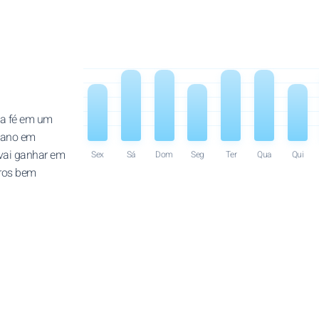
sua fé em um
lano em
vai ganhar em
Sex
Sá
Dom
Seg
Ter
Qua
Qui
tros bem