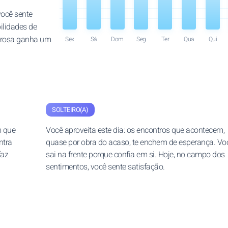
você sente
ilidades de
morosa ganha um
Sex
Sá
Dom
Seg
Ter
Qua
Qui
SOLTEIRO(A)
m que
Você aproveita este dia: os encontros que acontecem,
ntra
quase por obra do acaso, te enchem de esperança. Vo
faz
sai na frente porque confia em si. Hoje, no campo dos
sentimentos, você sente satisfação.