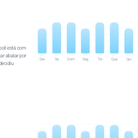
Você está com
xar abalar por
Sex
Sá
Dom
Seg
Ter
Qua
Qui
decidiu