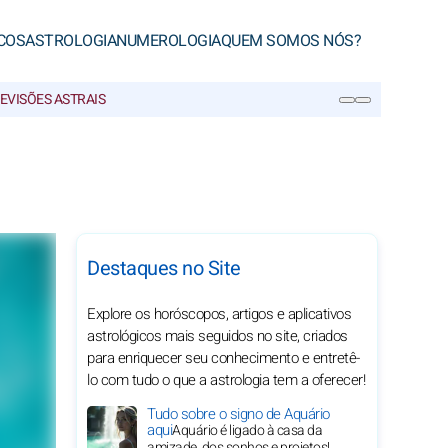
COS
ASTROLOGIA
NUMEROLOGIA
QUEM SOMOS NÓS?
EVISÕES ASTRAIS
PESQUISA
Destaques no Site
Explore os horóscopos, artigos e aplicativos
astrológicos mais seguidos no site, criados
para enriquecer seu conhecimento e entretê-
lo com tudo o que a astrologia tem a oferecer!
Tudo sobre o signo de Aquário
aqui
Aquário é ligado à casa da
amizade, dos sonhos e projetos!