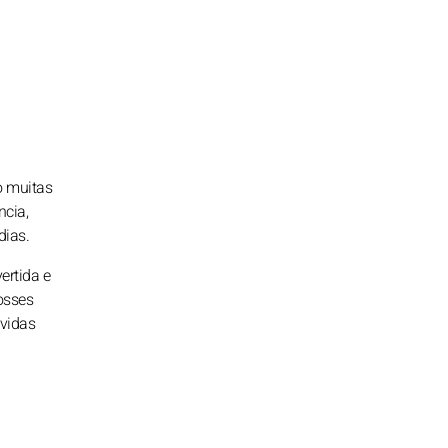
o muitas
ncia,
dias.
ertida e
osses
ívidas