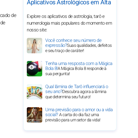
Aplicativos Astrológicos em Alta
ficado de
Explore os aplicativos de astrologia, tarô e
 de
numerologia mais populares do momento em
nosso site:
Você conhece seu número de
expressão?
Suas qualidades, defeitos
e seu traço de caráter!
Tenha uma resposta com a Mágica
Bola 8!
A Mágica Bola 8 responde à
sua pergunta!
Qual lâmina de Tarô influenciará o
seu ano?
Descubra agora a lâmina
que determina seu futuro!
Uma previsão para o amor ou a vida
social?
A carta do dia faz uma
previsão para um setor da vida!