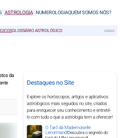
S
ASTROLOGIA
NUMEROLOGIA
QUEM SOMOS NÓS?
ÓGICOS
GLOSSÁRIO ASTROLÓGICO
PESQUISA
stos da
Destaques no Site
ante
Explore os horóscopos, artigos e aplicativos
astrológicos mais seguidos no site, criados
para enriquecer seu conhecimento e entretê-
lo com tudo o que a astrologia tem a oferecer!
O Tarô da Mademoiselle
Lenormand!
Descubra o segredo do
tarô da Mlle Lenormand!