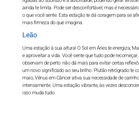
ligadas ao sucesso e à autoridade, podendo gerar tensõe
ainda te limita. Pode ser desconfortável, mas é necessári
o que você sente. Esta estação te dá coragem para se af
mais firmeza do que imagina.
Leão
Uma estação à sua altura! O Sol em Áries te energiza, Ma
e aproveitar a vida. Você sente que tudo pode recomeçar
observam de perto: não dá mais para evitar certas reflexõ
um novo significado ao seu brilho. Plutão retrógrado te 
maio, Vênus em Câncer ativa sua necessidade de carinho 
intensamente. Uma estação vibrante, às vezes desconcert
isso muda tudo.