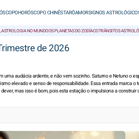
ÓSCOPO
HORÓSCOPO CHINÊS
TARÔ
AMOR
SIGNOS ASTROLÓGICO
L
ASTROLOGIA NO MUNDO
OS PLANETAS DO ZODÍACO
TRÂNSITOS ASTROL
rimestre de 2026
com uma audácia ardente, e não vem sozinho. Saturno e Netuno o e
lismo elevado e senso de responsabilidade. Essa entrada marca o 
dever, mas isso é bom, pois esta estação o impulsiona a construir