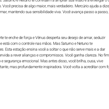
s. Saturno e Netuno te convidam a ampliar sua visão e a enxergar o 
o. Você precisa de algo maior, mais verdadeiro. Mercúrio ajuda a diz
irmar, mantendo sua sensibilidade viva. Você avança passo a passo
rte te enche de força e Vênus desperta seu desejo de amar, seduzir
, e está com o controle nas mãos. Mas Saturno e Netuno te
es. Esta estação ensina você a soltar o que não serve mais e a dar
convida a rever alianças e compromissos. Você ganha clareza. No fim
e segurança emocional. Mas antes disso, você brilha, ousa, vive
ante, mas profundamente inspiradora. Você volta a acreditar com fo