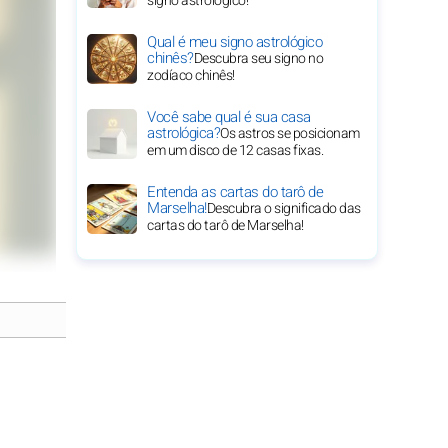
signo astrológico!
Qual é meu signo astrológico
chinês?
Descubra seu signo no
zodíaco chinês!
Você sabe qual é sua casa
astrológica?
Os astros se posicionam
em um disco de 12 casas fixas.
Entenda as cartas do tarô de
Marselha!
Descubra o significado das
cartas do tarô de Marselha!