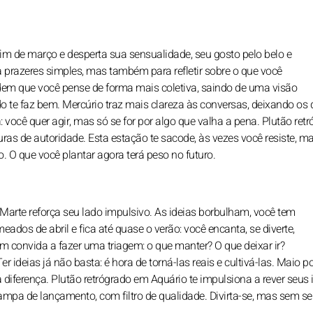
 fim de março e desperta sua sensualidade, seu gosto pelo belo e
 prazeres simples, mas também para refletir sobre o que você
dem que você pense de forma mais coletiva, saindo de uma visão
 te faz bem. Mercúrio traz mais clareza às conversas, deixando os 
: você quer agir, mas só se for por algo que valha a pena. Plutão ret
uras de autoridade. Esta estação te sacode, às vezes você resiste, m
o. O que você plantar agora terá peso no futuro.
Marte reforça seu lado impulsivo. As ideias borbulham, você tem
eados de abril e fica até quase o verão: você encanta, se diverte,
m convida a fazer uma triagem: o que manter? O que deixar ir?
ideias já não basta: é hora de torná-las reais e cultivá-las. Maio p
 diferença. Plutão retrógrado em Aquário te impulsiona a rever seus 
mpa de lançamento, com filtro de qualidade. Divirta-se, mas sem se