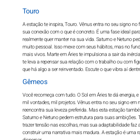
Touro
A estação te inspira, Touro. Vênus entra no seu signo no
sua conexão com o que é concreto. É uma fase ideal para
realmente quer manter na sua vida. Saturno e Netuno pe
muito pessoal. Isso mexe com seus hábitos, mas no fundo
mais vivos. Marte em Áries te impulsiona a sair da inércia
te leva a repensar sua relação com o trabalho ou com fig
que há algo a ser reinventado. Escute o que vibra aí dentr
Gêmeos
Você recomeça com tudo. O Sol em Áries te dá energia, e 
mil vontades, mil projetos. Vênus entra no seu signo em m
reencontra sua leveza preferida. Mas esta estação també
Saturno e Netuno pedem estrutura para suas ambições. Ter 
trazer tensão nas escolhas, mas sua adaptabilidade faz a
construir uma narrativa mais madura. A estação é uma ra