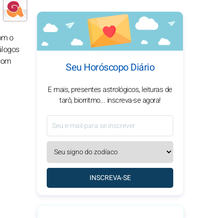
com o
álogos
 com
Seu Horóscopo Diário
E mais, presentes astrológicos, leituras de
tarô, biorritmo... inscreva-se agora!
INSCREVA-SE