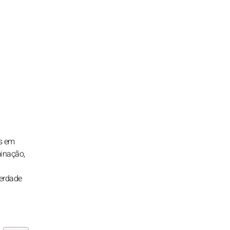
as em
minação,
verdade