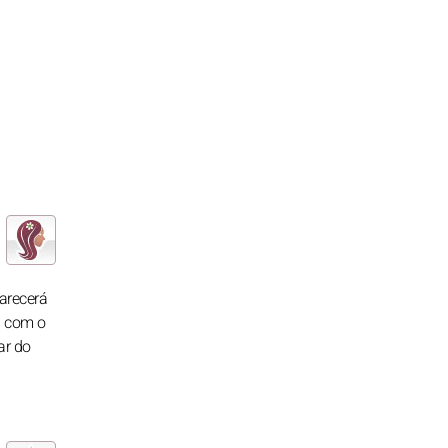
parecerá
a com o
ar do