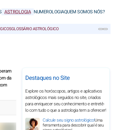
S
ASTROLOGIA
NUMEROLOGIA
QUEM SOMOS NÓS?
ÓGICOS
GLOSSÁRIO ASTROLÓGICO
PESQUISA
speram
Destaques no Site
tom da
 com
Explore os horóscopos, artigos e aplicativos
astrológicos mais seguidos no site, criados
para enriquecer seu conhecimento e entretê-
lo com tudo o que a astrologia tem a oferecer!
Calcule seu signo astrológico!
Uma
ferramenta para descobrir qual é seu