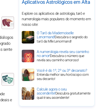
Aplicativos Astrológicos em Alta
Explore os aplicativos de astrologia, tarô e
numerologia mais populares do momento em
nosso site:
O Tarô da Mademoiselle
Lenormand!
diálogos
Descubra o segredo do
tarô da Mlle Lenormand!
rógrado
as sente
A numerologia revela seu caminho
no amor!
Descubra o número que
revela seu caminho amoroso!
Você é do 1º, 2º ou 3º decanato?
Entenda melhor seu horóscopo com
seu decanto!
Calcule agora o seu
ascendente!
Descubra gratuitamente
ode
qual é seu ascendente!
ideais e