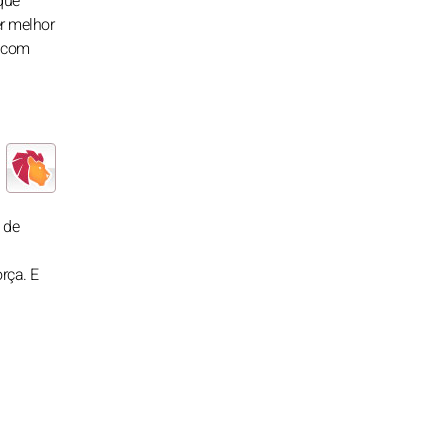
que
er melhor
, com
 de
rça. E