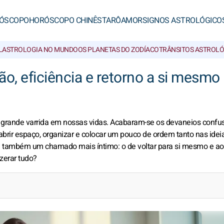
ÓSCOPO
HORÓSCOPO CHINÊS
TARÔ
AMOR
SIGNOS ASTROLÓGICO
L
ASTROLOGIA NO MUNDO
OS PLANETAS DO ZODÍACO
TRÂNSITOS ASTROL
o, eficiência e retorno a si mesmo
 grande varrida em nossas vidas. Acabaram-se os devaneios confus
 abrir espaço, organizar e colocar um pouco de ordem tanto nas idei
há também um chamado mais íntimo: o de voltar para si mesmo e ao
zerar tudo?