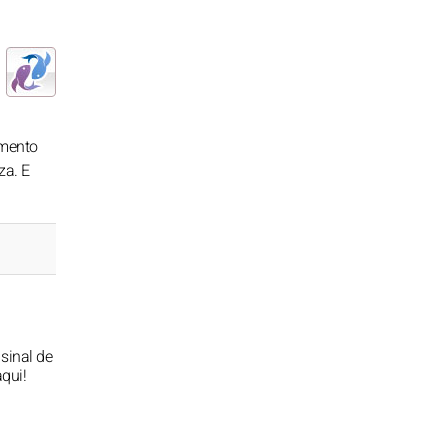
omento
za. E
sinal de
aqui!