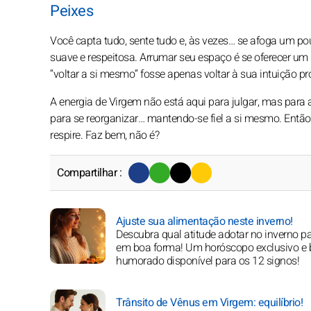
Peixes
Você capta tudo, sente tudo e, às vezes… se afoga um p
suave e respeitosa. Arrumar seu espaço é se oferecer um r
“voltar a si mesmo” fosse apenas voltar à sua intuição p
A energia de Virgem não está aqui para julgar, mas para 
para se reorganizar… mantendo-se fiel a si mesmo. Então
respire. Faz bem, não é?
Compartilhar :
Ajuste sua alimentação neste inverno!
Descubra qual atitude adotar no inverno pa
em boa forma! Um horóscopo exclusivo e
humorado disponível para os 12 signos!
Trânsito de Vênus em Virgem: equilíbrio!