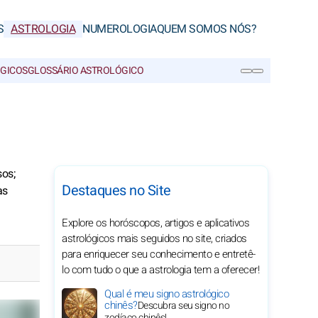
S
ASTROLOGIA
NUMEROLOGIA
QUEM SOMOS NÓS?
ÓGICOS
GLOSSÁRIO ASTROLÓGICO
PESQUISA
os;
Destaques no Site
as
Explore os horóscopos, artigos e aplicativos
astrológicos mais seguidos no site, criados
para enriquecer seu conhecimento e entretê-
lo com tudo o que a astrologia tem a oferecer!
Qual é meu signo astrológico
chinês?
Descubra seu signo no
zodíaco chinês!