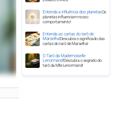
Entenda a influência dos planetas
Os
planetas influenciam nosso
comportamento!
Entenda as cartas do tarô de
Marselha!
Descubra o significado das
cartas do tarô de Marselha!
O Tarô da Mademoiselle
Lenormand!
Descubra o segredo do
tarô da Mlle Lenormand!