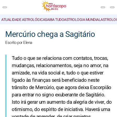
ATUALIDADE ASTROLÓGICA
SAIBA TUDO
ASTROLOGIA MUNDIAL
ASTROLO
PESQUISA
Mercúrio chega a Sagitário
Escrito por Elena
Tudo o que se relaciona com contatos, trocas,
mudanças, relacionamentos, seja no amor, na
amizade, na vida social e, tudo o que estiver
ligado às finanças será beneficiado neste
trânsito de Mercúrio, que agora deixa Escorpião
para entrar no signo exuberante de Sagitário.
Isto irá gerar um aumento da alegria de viver, do
otimismo, do espírito de iniciativa. Haverá uma
vontade de aprender, de criar projetos