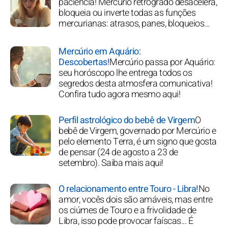
paciência! Mercúrio retrógrado desacelera,
bloqueia ou inverte todas as funções
mercurianas: atrasos, panes, bloqueios...
Mercúrio em Aquário:
Descobertas!
Mercúrio passa por Aquário:
seu horóscopo lhe entrega todos os
segredos desta atmosfera comunicativa!
Confira tudo agora mesmo aqui!
Perfil astrológico do bebê de Virgem
O
bebê de Virgem, governado por Mercúrio e
pelo elemento Terra, é um signo que gosta
de pensar (24 de agosto a 23 de
setembro). Saiba mais aqui!
O relacionamento entre Touro - Libra!
No
amor, vocês dois são amáveis, mas entre
os ciúmes de Touro e a frivolidade de
Libra, isso pode provocar faíscas... É