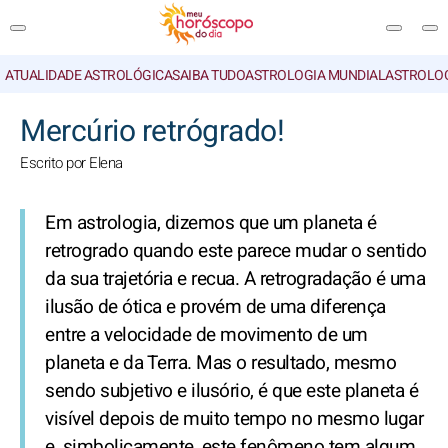
ATUALIDADE ASTROLÓGICA
SAIBA TUDO
ASTROLOGIA MUNDIAL
ASTROLO
PESQUISA
Mercúrio retrógrado!
Escrito por Elena
Em astrologia, dizemos que um planeta é
retrogrado quando este parece mudar o sentido
da sua trajetória e recua. A retrogradação é uma
ilusão de ótica e provém de uma diferença
entre a velocidade de movimento de um
planeta e da Terra. Mas o resultado, mesmo
sendo subjetivo e ilusório, é que este planeta é
visível depois de muito tempo no mesmo lugar
e, simbolicamente, este fenômeno tem algum