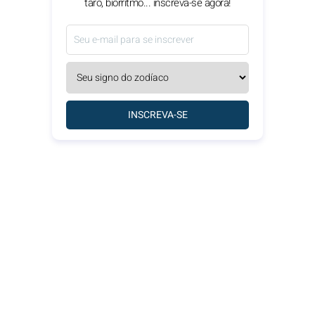
tarô, biorritmo... inscreva-se agora!
INSCREVA-SE