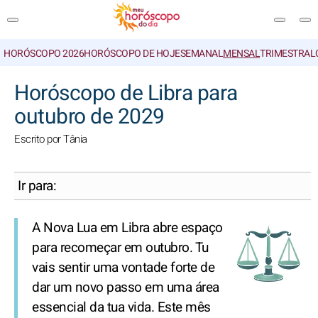
HORÓSCOPO 2026
HORÓSCOPO DE HOJE
SEMANAL
MENSAL
TRIMESTRAL
PESQUISA
Horóscopo de Libra para
outubro de 2029
Escrito por Tânia
Ir para:
A Nova Lua em Libra abre espaço
para recomeçar em outubro. Tu
vais sentir uma vontade forte de
dar um novo passo em uma área
essencial da tua vida. Este mês