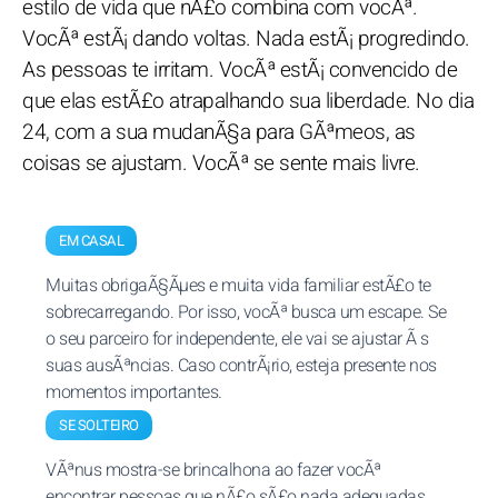
estilo de vida que nÃ£o combina com vocÃª.
VocÃª estÃ¡ dando voltas. Nada estÃ¡ progredindo.
As pessoas te irritam. VocÃª estÃ¡ convencido de
que elas estÃ£o atrapalhando sua liberdade. No dia
24, com a sua mudanÃ§a para GÃªmeos, as
coisas se ajustam. VocÃª se sente mais livre.
EM CASAL
Muitas obrigaÃ§Ãµes e muita vida familiar estÃ£o te
sobrecarregando. Por isso, vocÃª busca um escape. Se
o seu parceiro for independente, ele vai se ajustar Ã s
suas ausÃªncias. Caso contrÃ¡rio, esteja presente nos
momentos importantes.
SE SOLTEIRO
VÃªnus mostra-se brincalhona ao fazer vocÃª
encontrar pessoas que nÃ£o sÃ£o nada adequadas