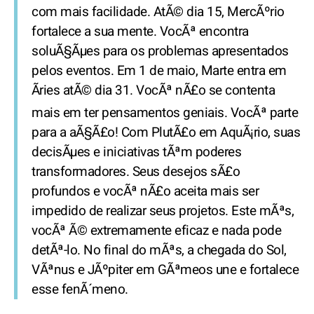
com mais facilidade. AtÃ© dia 15, MercÃºrio
fortalece a sua mente. VocÃª encontra
soluÃ§Ãµes para os problemas apresentados
pelos eventos. Em 1 de maio, Marte entra em
Ãries atÃ© dia 31. VocÃª nÃ£o se contenta
mais em ter pensamentos geniais. VocÃª parte
para a aÃ§Ã£o! Com PlutÃ£o em AquÃ¡rio, suas
decisÃµes e iniciativas tÃªm poderes
transformadores. Seus desejos sÃ£o
profundos e vocÃª nÃ£o aceita mais ser
impedido de realizar seus projetos. Este mÃªs,
vocÃª Ã© extremamente eficaz e nada pode
detÃª-lo. No final do mÃªs, a chegada do Sol,
VÃªnus e JÃºpiter em GÃªmeos une e fortalece
esse fenÃ´meno.