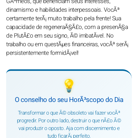
GÃªmeos, que beneficiam seus interesses,
dinamismo e habilidades interpessoais. VocÃª
certamente terÃ¡ muito trabalho pela frente! Sua
capacidade de regeneraÃ§Ã£o, com a presenÃ§a
de PlutÃ£o em seu signo, Ã© imbatÃ­vel. No
trabalho ou em questÃµes financeiras, vocÃª serÃ¡
persistentemente formidÃ¡vel!
💡
O conselho do seu HorÃ³scopo do Dia
Transformar o que Ã© obsoleto vai fazer vocÃª
progredir. Por outro lado, destruir o que nÃ£o Ã©
vai produzir o oposto. Aja com discernimento e
tudo ficarÃ¡ perfeito.