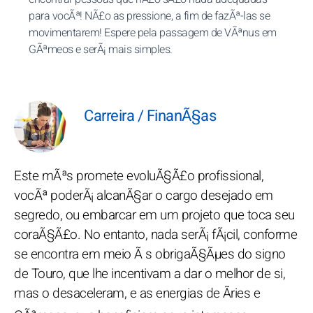
para vocÃª! NÃ£o as pressione, a fim de fazÃª-las se
movimentarem! Espere pela passagem de VÃªnus em
GÃªmeos e serÃ¡ mais simples.
Carreira / FinanÃ§as
Este mÃªs promete evoluÃ§Ã£o profissional,
vocÃª poderÃ¡ alcanÃ§ar o cargo desejado em
segredo, ou embarcar em um projeto que toca seu
coraÃ§Ã£o. No entanto, nada serÃ¡ fÃ¡cil, conforme
se encontra em meio Ã s obrigaÃ§Ãµes do signo
de Touro, que lhe incentivam a dar o melhor de si,
mas o desaceleram, e as energias de Ãries e