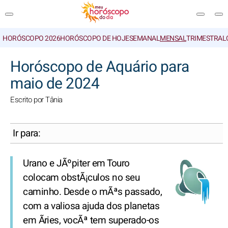
HORÓSCOPO 2026
HORÓSCOPO DE HOJE
SEMANAL
MENSAL
TRIMESTRAL
PESQUISA
Horóscopo de Aquário para
maio de 2024
Escrito por Tânia
Ir para:
Urano e JÃºpiter em Touro
colocam obstÃ¡culos no seu
caminho. Desde o mÃªs passado,
com a valiosa ajuda dos planetas
em Ãries, vocÃª tem superado-os