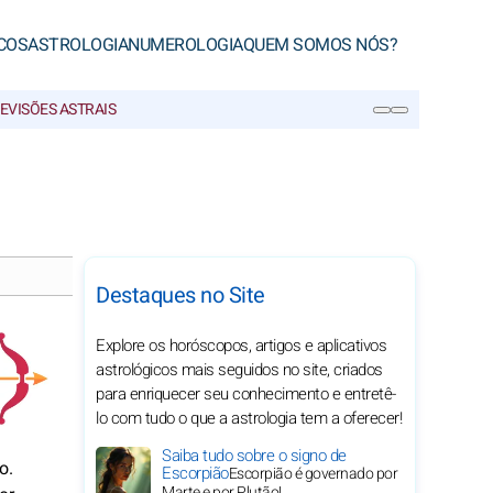
COS
ASTROLOGIA
NUMEROLOGIA
QUEM SOMOS NÓS?
EVISÕES ASTRAIS
PESQUISA
Destaques no Site
Explore os horóscopos, artigos e aplicativos
astrológicos mais seguidos no site, criados
para enriquecer seu conhecimento e entretê-
lo com tudo o que a astrologia tem a oferecer!
Saiba tudo sobre o signo de
o.
Escorpião
Escorpião é governado por
Marte e por Plutão!