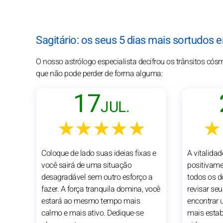
Sagitário: os seus 5 dias mais sortudos 
O nosso astrólogo especialista decifrou os trânsitos cós
que não pode perder de forma alguma:
17
JUL.
★★★★★
★
Coloque de lado suas ideias fixas e
A vitalida
você sairá de uma situação
positivam
desagradável sem outro esforço a
todos os d
fazer. A força tranquila domina, você
revisar seu
estará ao mesmo tempo mais
encontrar 
calmo e mais ativo. Dedique-se
mais estab