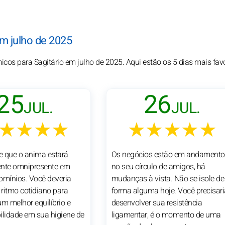
em julho de 2025
micos para Sagitário em julho de 2025. Aqui estão os 5 dias mais fav
25
26
JUL.
JUL.
★★★★
★★★★★
de que o anima estará
Os negócios estão em andamento
ente omnipresente em
no seu círculo de amigos, há
omínios. Você deveria
mudanças à vista. Não se isole de
 ritmo cotidiano para
forma alguma hoje. Você precisari
um melhor equilíbrio e
desenvolver sua resistência
ilidade em sua higiene de
ligamentar, é o momento de uma