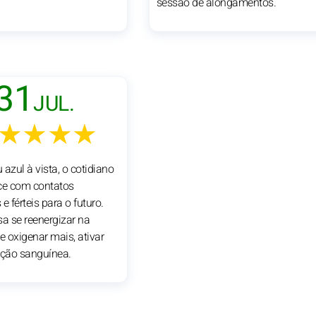
sessão de alongamentos.
31
JUL.
★★★★
azul à vista, o cotidiano
ce com contatos
e férteis para o futuro.
sa se reenergizar na
e oxigenar mais, ativar
ação sanguínea.