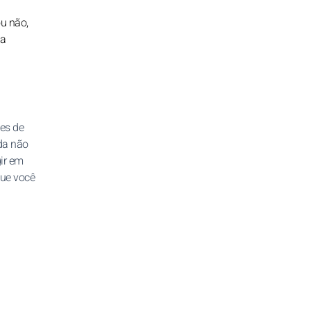
u não,
ja
es de
da não
ir em
que você