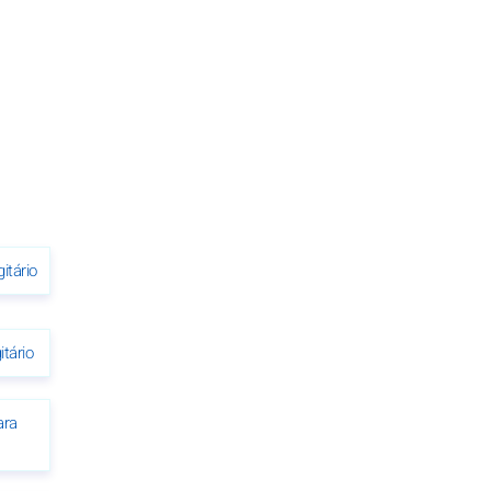
itário
tário
ara