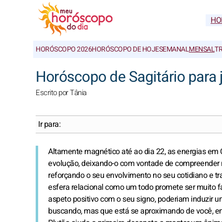
HO
HORÓSCOPO 2026
HORÓSCOPO DE HOJE
SEMANAL
MENSAL
T
Horóscopo de Sagitário para 
Escrito por Tânia
Ir para:
Altamente magnético até ao dia 22, as energias em C
evolução, deixando-o com vontade de compreender 
reforçando o seu envolvimento no seu cotidiano e tra
esfera relacional como um todo promete ser muito fa
aspeto positivo com o seu signo, poderiam induzir um
buscando, mas que está se aproximando de você, e