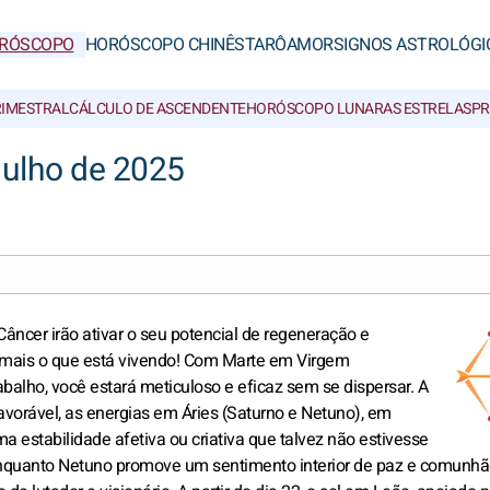
RÓSCOPO
HORÓSCOPO CHINÊS
TARÔ
AMOR
SIGNOS ASTROLÓGI
RIMESTRAL
CÁLCULO DE ASCENDENTE
HORÓSCOPO LUNAR
AS ESTRELAS
PR
julho de 2025
âncer irão ativar o seu potencial de regeneração e
mais o que está vivendo! Com Marte em Virgem
balho, você estará meticuloso e eficaz sem se dispersar. A
vorável, as energias em Áries (Saturno e Netuno), em
a estabilidade afetiva ou criativa que talvez não estivesse
nquanto Netuno promove um sentimento interior de paz e comunhã