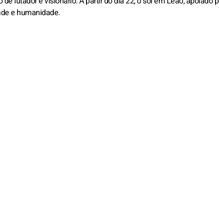
e lutador e visionário. A partir do dia 22, o sol em Leão, apoiado p
dade e humanidade.