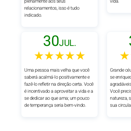
plenamente aos seus
vida.
relacionamentos, isso é tudo
indicado.
30
JUL.
★★★★★
★
Uma pessoa mais velha que você
Grande céu 
saberá acalmá-lo positivamente e
se enrique
fazê-lo refletir na direção certa. Você
agradáveis 
é incentivado a aproveitar a vida e a
Você preci
se dedicar ao que ama; um pouco
natureza, s
de temperança seria bem-vindo.
sua circul