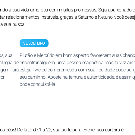
minando a sua vida amorosa com muitas promessas. Seja apaixonado o
itar relacionamentos instáveis, graças a Saturno e Netuno, você dese
rá sua busca!
SE SOLTEIRO
os, sua
Plutão e Mercúrio em bom aspecto favorecem suas chanc
alegria de
encontrar alguém, uma pessoa magnética mas talvez ain
rgem, fará
esteja livre ou comprometida com sua liberdade pode surg
for
seu caminho. Aposte na ternura e autenticidade, é assim 
pode conquistá-la.
s céus! De fato, de 1 a 22, sua sorte para encher sua carteira é