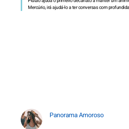
Plutão ajuda o primeiro decanato a manter um ânimo d
Mercúrio, irá ajudá-lo a ter conversas com profundi
Panorama Amoroso