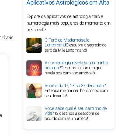
Aplicativos Astrológicos em Alta
Explore os aplicativos de astrologia, tarô e
numerologia mais populares do momento em
nosso site:
oráveis
O Tarô da Mademoiselle
Lenormand!
Descubra o segredo do
tarô da Mlle Lenormand!
A numerologia revela seu caminho
no amor!
Descubra o número que
revela seu caminho amoroso!
Você é do 1º, 2º ou 3º decanato?
Entenda melhor seu horóscopo com
seu decanto!
Você sabe qual é seu caminho de
vida?
12 destinos a descobrir de
a
acordo com seu número!