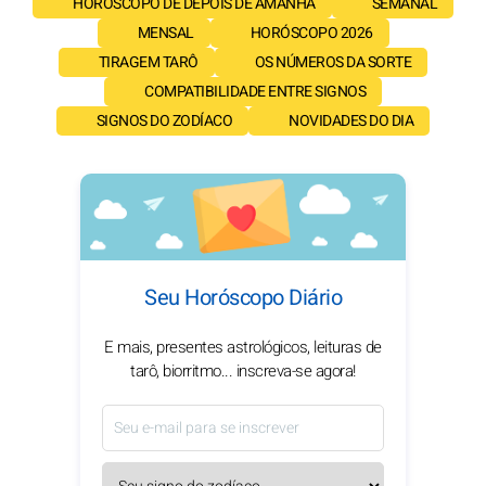
HORÓSCOPO DE DEPOIS DE AMANHÃ
SEMANAL
MENSAL
HORÓSCOPO 2026
TIRAGEM TARÔ
OS NÚMEROS DA SORTE
COMPATIBILIDADE ENTRE SIGNOS
SIGNOS DO ZODÍACO
NOVIDADES DO DIA
Seu Horóscopo Diário
E mais, presentes astrológicos, leituras de
tarô, biorritmo... inscreva-se agora!