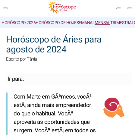
HORÓSCOPO 2026
HORÓSCOPO DE HOJE
SEMANAL
MENSAL
TRIMESTRAL
PESQUISA
Horóscopo de Áries para
agosto de 2024
Escrito por Tânia
Ir para:
Com Marte em GÃªmeos, vocÃª
estÃ¡ ainda mais empreendedor
do que o habitual. VocÃª
aproveita as oportunidades que
surgem. VocÃª estÃ¡ em todos os