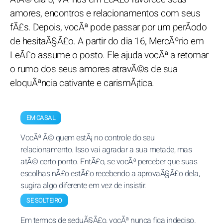
amores, encontros e relacionamentos com seus
fÃ£s. Depois, vocÃª pode passar por um perÃ­odo
de hesitaÃ§Ã£o. A partir do dia 16, MercÃºrio em
LeÃ£o assume o posto. Ele ajuda vocÃª a retomar
o rumo dos seus amores atravÃ©s de sua
eloquÃªncia cativante e carismÃ¡tica.
EM CASAL
VocÃª Ã© quem estÃ¡ no controle do seu
relacionamento. Isso vai agradar a sua metade, mas
atÃ© certo ponto. EntÃ£o, se vocÃª perceber que suas
escolhas nÃ£o estÃ£o recebendo a aprovaÃ§Ã£o dela,
sugira algo diferente em vez de insistir.
SE SOLTEIRO
Em termos de seduÃ§Ã£o, vocÃª nunca fica indeciso.