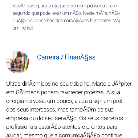
VocÃª parte para o ataque sem nem pensar por um
segundo que pode levar um nÃ£o. Neste mÃªs, nÃ£o
ouÃ§a os conselhos dos coraÃ§Ãµes hesitantes. VÃ¡
em frente!
Carreira / FinanÃ§as
Ultras dinÃ¢micos no seu trabalho, Marte e JÃºpiter
em GÃªmeos podem favorecer proezas. A sua
energia nervosa, um pouco, ajuda a agir em prol
dos seus interesses, mas tambÃ©m da sua
empresa ou do seu serviÃ§o. Os seus parceiros
profissionais estarÃ£o atentos e prontos para
ajudar, mesmo que a comunicaÃ§Ã£o continue