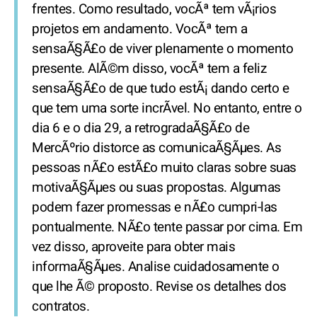
frentes. Como resultado, vocÃª tem vÃ¡rios
projetos em andamento. VocÃª tem a
sensaÃ§Ã£o de viver plenamente o momento
presente. AlÃ©m disso, vocÃª tem a feliz
sensaÃ§Ã£o de que tudo estÃ¡ dando certo e
que tem uma sorte incrÃ­vel. No entanto, entre o
dia 6 e o dia 29, a retrogradaÃ§Ã£o de
MercÃºrio distorce as comunicaÃ§Ãµes. As
pessoas nÃ£o estÃ£o muito claras sobre suas
motivaÃ§Ãµes ou suas propostas. Algumas
podem fazer promessas e nÃ£o cumpri-las
pontualmente. NÃ£o tente passar por cima. Em
vez disso, aproveite para obter mais
informaÃ§Ãµes. Analise cuidadosamente o
que lhe Ã© proposto. Revise os detalhes dos
contratos.