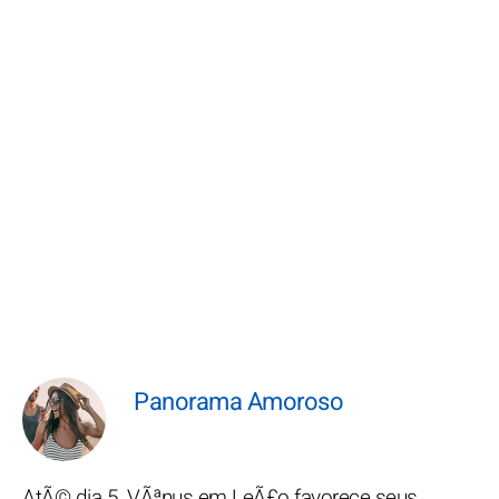
Panorama Amoroso
AtÃ© dia 5, VÃªnus em LeÃ£o favorece seus