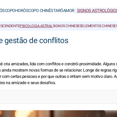
ÓSCOPO
HORÓSCOPO CHINÊS
TARÔ
AMOR
SIGNOS ASTROLÓGIC
ESCENDENTE
PSICOLOGIA ASTRAL
SIGNOS CHINESES
ELEMENTOS CHINESE
e gestão de conflitos
 cria amizades, lida com conflitos e constrói proximidade. Alguns 
 ainda mostram novas formas de se relacionar. Longe de regras rígi
r com certas pessoas e por que outras o irritam sem motivo claro. A
es na amizade e seus desafios.