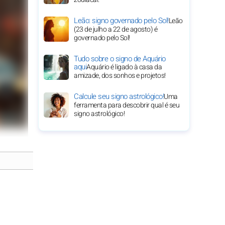
Leão: signo governado pelo Sol!
Leão
(23 de julho a 22 de agosto) é
governado pelo Sol!
Tudo sobre o signo de Aquário
aqui
Aquário é ligado à casa da
amizade, dos sonhos e projetos!
Calcule seu signo astrológico!
Uma
ferramenta para descobrir qual é seu
signo astrológico!