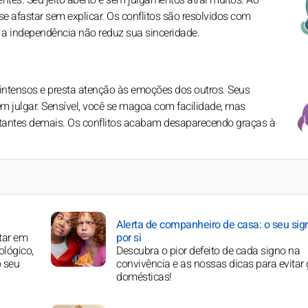
ntes. Seu jeito aberto e sem julgamentos atrai muitos. Ao
e afastar sem explicar. Os conflitos são resolvidos com
a independência não reduz sua sinceridade.
 intensos e presta atenção às emoções dos outros. Seus
 julgar. Sensível, você se magoa com facilidade, mas
tantes demais. Os conflitos acabam desaparecendo graças à
Alerta de companheiro de casa: o seu sig
tar em
por si
ológico,
Descubra o pior defeito de cada signo na
o seu
convivência e as nossas dicas para evitar 
domésticas!