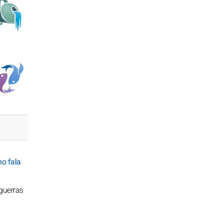
no fala
guerras