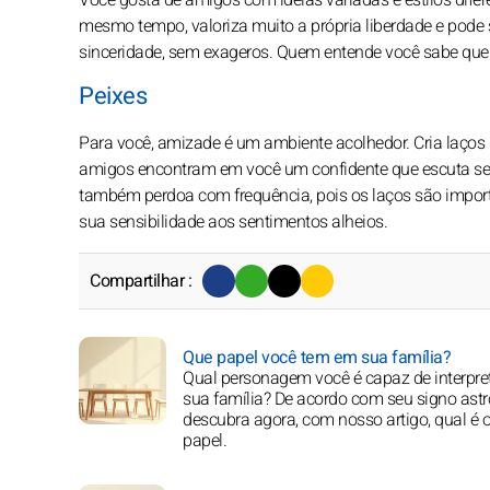
Você gosta de amigos com ideias variadas e estilos difere
mesmo tempo, valoriza muito a própria liberdade e pode s
sinceridade, sem exageros. Quem entende você sabe que 
Peixes
Para você, amizade é um ambiente acolhedor. Cria laços
amigos encontram em você um confidente que escuta sem
também perdoa com frequência, pois os laços são impor
sua sensibilidade aos sentimentos alheios.
Compartilhar :
Que papel você tem em sua família?
Qual personagem você é capaz de interpre
sua família? De acordo com seu signo astr
descubra agora, com nosso artigo, qual é 
papel.