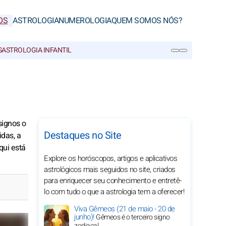
OS
ASTROLOGIA
NUMEROLOGIA
QUEM SOMOS NÓS?
S
ASTROLOGIA INFANTIL
PESQUISA
signos o
Destaques no Site
das, a
qui está
Explore os horóscopos, artigos e aplicativos
astrológicos mais seguidos no site, criados
para enriquecer seu conhecimento e entretê-
lo com tudo o que a astrologia tem a oferecer!
Viva Gêmeos (21 de maio - 20 de
junho)!
Gêmeos é o terceiro signo
zodiacal.