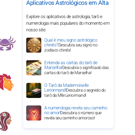
Aplicativos Astrológicos em Alta
Explore os aplicativos de astrologia, tarô e
numerologia mais populares do momento em
nosso site:
Qual é meu signo astrológico
chinês?
Descubra seu signo no
zodíaco chinês!
Entenda as cartas do tarô de
Marselha!
Descubra o significado das
cartas do tarô de Marselha!
O Tarô da Mademoiselle
Lenormand!
Descubra o segredo do
tarô da Mlle Lenormand!
A numerologia revela seu caminho
no amor!
Descubra o número que
revela seu caminho amoroso!