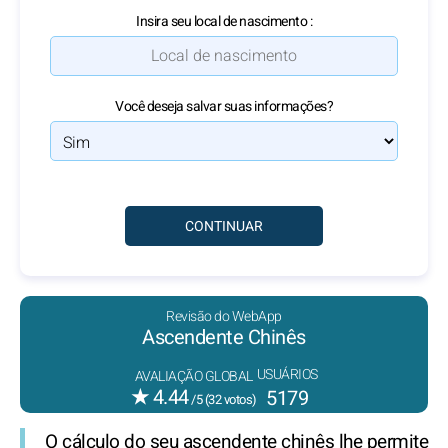
Insira seu local de nascimento :
Você deseja salvar suas informações?
Revisão do WebApp
Ascendente Chinês
USUÁRIOS
AVALIAÇÃO GLOBAL
★
4.44
5179
/5 (
32
votos)
O cálculo do seu
ascendente chinês
lhe permite