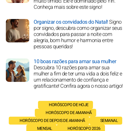
muito tímido. Ele é dominado pelo Yin.
Conheça mais sobre este signo!
Organizar os convidados do Natal!
Signo
por signo, descubra como organizar seus
convidados para passar a noite com
alegria, bom humor e harmonia entre
pessoas queridas!
10 boas razões para amar sua mulher
Descubra 10 razões para amar sua
mulher a fim de ter uma vida a dois feliz e
um relacionamento de confiança e
gratificante! Confira agora o nosso artigo!
HORÓSCOPO DE HOJE
HORÓSCOPO DE AMANHÃ
HORÓSCOPO DE DEPOIS DE AMANHÃ
SEMANAL
MENSAL
HORÓSCOPO 2026