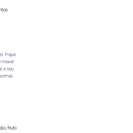
ntos
s. Fique
e mexer
e, e seu
normal.
ão, fruto