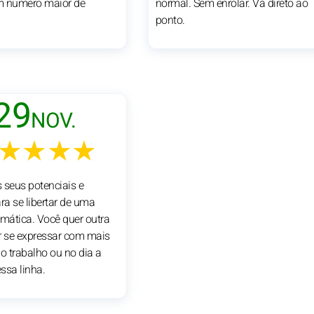
m número maior de
normal. Sem enrolar. Vá direto ao
ponto.
29
NOV.
★★★★
 seus potenciais e
ra se libertar de uma
omática. Você quer outra
r se expressar com mais
no trabalho ou no dia a
essa linha.