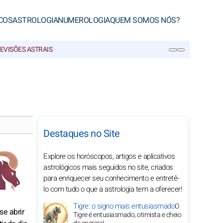
COS
ASTROLOGIA
NUMEROLOGIA
QUEM SOMOS NÓS?
EVISÕES ASTRAIS
PESQUISA
Destaques no Site
Explore os horóscopos, artigos e aplicativos
astrológicos mais seguidos no site, criados
para enriquecer seu conhecimento e entretê-
lo com tudo o que a astrologia tem a oferecer!
Tigre: o signo mais entusiasmado
O
e abrir
Tigre é entusiasmado, otimista e cheio