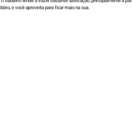
trabalho tende a trazer bastante satisfação, principalmente a part
tário, e você aproveita para ficar mais na sua.