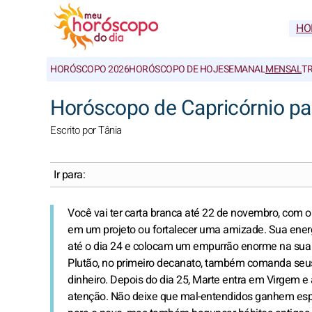
HO
HORÓSCOPO 2026
HORÓSCOPO DE HOJE
SEMANAL
MENSAL
T
Horóscopo de Capricórnio p
Escrito por Tânia
Ir para:
Você vai ter carta branca até 22 de novembro, com 
em um projeto ou fortalecer uma amizade. Sua energi
até o dia 24 e colocam um empurrão enorme na sua
Plutão, no primeiro decanato, também comanda seus 
dinheiro. Depois do dia 25, Marte entra em Virgem e
atenção. Não deixe que mal-entendidos ganhem espa