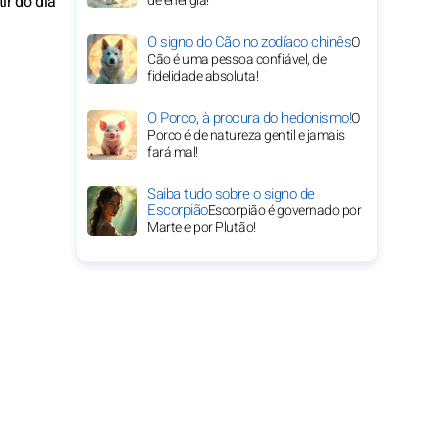
ir do dia
de energia!
O signo do Cão no zodíaco chinês
O
Cão é uma pessoa confiável, de
fidelidade absoluta!
O Porco, à procura do hedonismo!
O
Porco é de natureza gentil e jamais
fará mal!
Saiba tudo sobre o signo de
Escorpião
Escorpião é governado por
Marte e por Plutão!