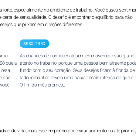
 forte, especialmente no ambiente de trabalho. Você busca sentime
certa de sensualidade. O desafio é encontrar o equilíbrio para não
desejos que puxam em direções diferentes.
SE SOLTEIRO
 uma
As chances de conhecer alguém em novembro são grande
Só que a
atento no trabalho, porque uma pessoa bem atraente pod
tureza
fundo com o seu coração. Seus desejos ficam à flor da pel
le não
lado romântico revela uma paixão mais intensa do que o 
você.
O fim do mês promete.
padrão de vida, mas esse empenho pode virar aumento ou até promoç