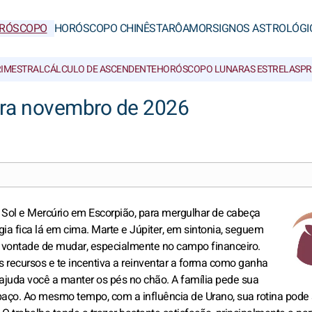
RÓSCOPO
HORÓSCOPO CHINÊS
TARÔ
AMOR
SIGNOS ASTROLÓGI
RIMESTRAL
CÁLCULO DE ASCENDENTE
HORÓSCOPO LUNAR
AS ESTRELAS
PR
ara novembro de 2026
o Sol e Mercúrio em Escorpião, para mergulhar de cabeça
a fica lá em cima. Marte e Júpiter, em sintonia, seguem
 vontade de mudar, especialmente no campo financeiro.
recursos e te incentiva a reinventar a forma como ganha
 ajuda você a manter os pés no chão. A família pede sua
ço. Ao mesmo tempo, com a influência de Urano, sua rotina pode s