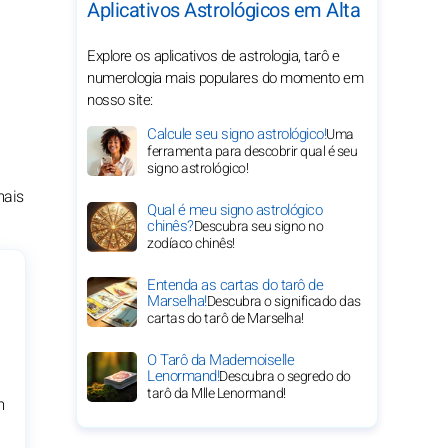
Aplicativos Astrológicos em Alta
Explore os aplicativos de astrologia, tarô e
numerologia mais populares do momento em
nosso site:
Calcule seu signo astrológico!
Uma
ferramenta para descobrir qual é seu
signo astrológico!
mais
Qual é meu signo astrológico
chinês?
Descubra seu signo no
zodíaco chinês!
Entenda as cartas do tarô de
Marselha!
Descubra o significado das
cartas do tarô de Marselha!
O Tarô da Mademoiselle
Lenormand!
Descubra o segredo do
tarô da Mlle Lenormand!
m