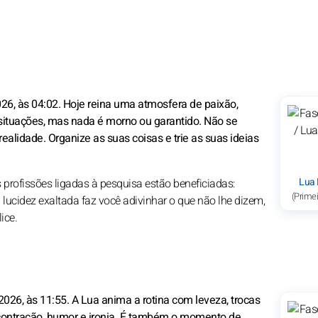
26, às 04:02. Hoje reina uma atmosfera de paixão,
situações, mas nada é morno ou garantido. Não se
alidade. Organize as suas coisas e trie as suas ideias
Lua
s profissões ligadas à pesquisa estão beneficiadas:
(Primei
 lucidez exaltada faz você adivinhar o que não lhe dizem,
ice.
2026, às 11:55. A Lua anima a rotina com leveza, trocas
escontração, humor e ironia. É também o momento de