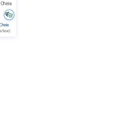
Cheia
a fase)