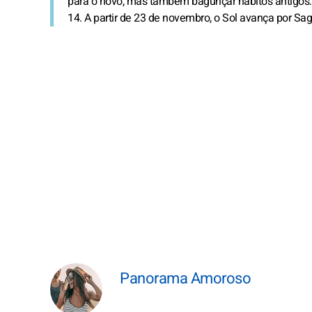
para o novo, mas também bagunçar hábitos antigos. O 
14. A partir de 23 de novembro, o Sol avança por Sagi
Panorama Amoroso