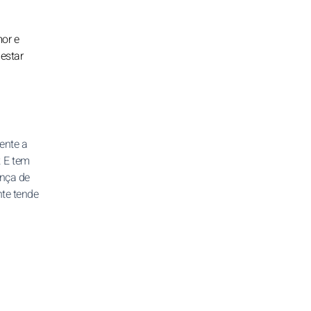
mor e
 estar
rente a
. E tem
nça de
nte tende