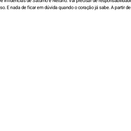
be influências de Saturno e Netuno. Vai precisar de responsabilidad
o. E nada de ficar em dúvida quando o coração já sabe. A partir de