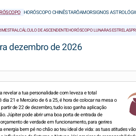
RÓSCOPO
HORÓSCOPO CHINÊS
TARÔ
AMOR
SIGNOS ASTROLÓGI
RIMESTRAL
CÁLCULO DE ASCENDENTE
HORÓSCOPO LUNAR
AS ESTRELAS
PR
ara dezembro de 2026
 revelar a tua personalidade com leveza e total
é dia 21 e Mercúrio de 6 a 25, é hora de colocar na mesa o
A partir de 22 de dezembro, tudo isso ganha aplicação
ção. Júpiter pode abrir uma boa porta de entrada de
m orçamento de verdade em funcionamento, para gerires
a energia bem pé no chão ao teu ideal de vida: as tuas atitudes vão