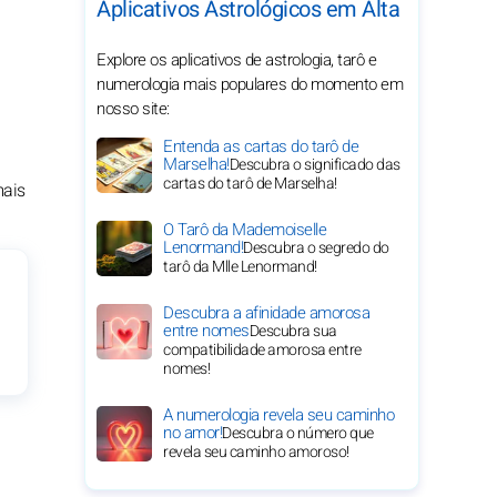
Aplicativos Astrológicos em Alta
Explore os aplicativos de astrologia, tarô e
numerologia mais populares do momento em
nosso site:
Entenda as cartas do tarô de
Marselha!
Descubra o significado das
cartas do tarô de Marselha!
mais
O Tarô da Mademoiselle
Lenormand!
Descubra o segredo do
tarô da Mlle Lenormand!
Descubra a afinidade amorosa
entre nomes
Descubra sua
compatibilidade amorosa entre
nomes!
A numerologia revela seu caminho
no amor!
Descubra o número que
revela seu caminho amoroso!