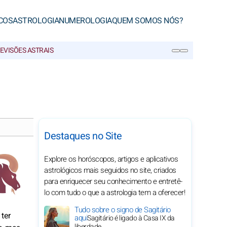
COS
ASTROLOGIA
NUMEROLOGIA
QUEM SOMOS NÓS?
EVISÕES ASTRAIS
PESQUISA
Destaques no Site
Explore os horóscopos, artigos e aplicativos
astrológicos mais seguidos no site, criados
para enriquecer seu conhecimento e entretê-
lo com tudo o que a astrologia tem a oferecer!
Tudo sobre o signo de Sagitário
 ter
aqui
Sagitário é ligado à Casa IX da
liberdade.