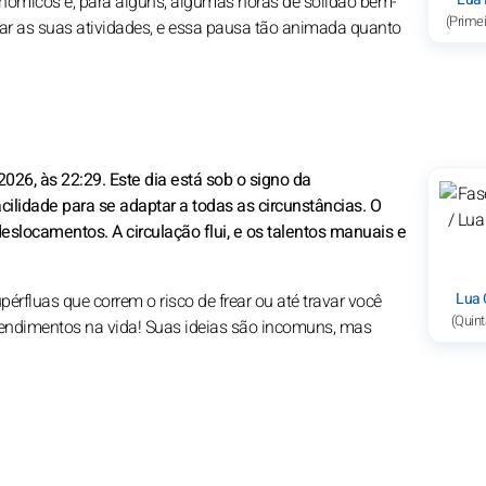
ronômicos e, para alguns, algumas horas de solidão bem-
(Primei
omar as suas atividades, e essa pausa tão animada quanto
026, às 22:29. Este dia está sob o signo da
ilidade para se adaptar a todas as circunstâncias. O
 deslocamentos. A circulação flui, e os talentos manuais e
Lua 
pérfluas que correm o risco de frear ou até travar você
(Quint
ndimentos na vida! Suas ideias são incomuns, mas