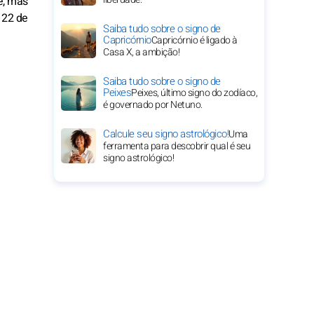
e, mas
 22 de
Saiba tudo sobre o signo de
Capricórnio
Capricórnio é ligado à
Casa X, a ambição!
Saiba tudo sobre o signo de
Peixes
Peixes, último signo do zodíaco,
é governado por Netuno.
Calcule seu signo astrológico!
Uma
ferramenta para descobrir qual é seu
signo astrológico!