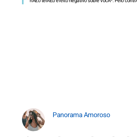
nÃ£o terÃ£o efeito negativo sobre vocÃª. Pelo contr
Panorama Amoroso