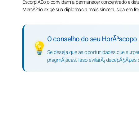
EscorpiÃ£o o convidam a permanecer concentrado e deter
MercÃºrio exige sua diplomacia mais sincera, siga em frent
O conselho do seu HorÃ³scopo 
💡
Se deseja que as oportunidades que surg
pragmÃ¡ticas. Isso evitarÃ¡ decepÃ§Ãµes 