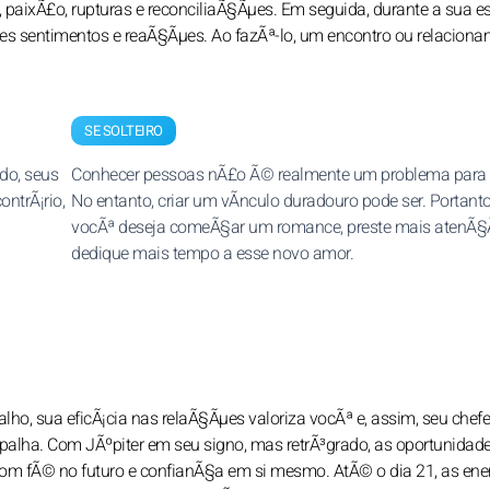
paixÃ£o, rupturas e reconciliaÃ§Ãµes. Em seguida, durante a sua e
ses sentimentos e reaÃ§Ãµes. Ao fazÃª-lo, um encontro ou relacion
SE SOLTEIRO
ado, seus
Conhecer pessoas nÃ£o Ã© realmente um problema para 
ntrÃ¡rio,
No entanto, criar um vÃ­nculo duradouro pode ser. Portanto
vocÃª deseja comeÃ§ar um romance, preste mais atenÃ§
dedique mais tempo a esse novo amor.
alho, sua eficÃ¡cia nas relaÃ§Ãµes valoriza vocÃª e, assim, seu chef
espalha. Com JÃºpiter em seu signo, mas retrÃ³grado, as oportunidad
m fÃ© no futuro e confianÃ§a em si mesmo. AtÃ© o dia 21, as ene