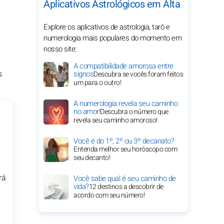
Aplicativos Astrológicos em Alta
Explore os aplicativos de astrologia, tarô e
numerologia mais populares do momento em
nosso site:
A compatibilidade amorosa entre
s
signos
Descubra se vocês foram feitos
um para o outro!
A numerologia revela seu caminho
no amor!
Descubra o número que
revela seu caminho amoroso!
Você é do 1º, 2º ou 3º decanato?
Entenda melhor seu horóscopo com
seu decanto!
rá
Você sabe qual é seu caminho de
vida?
12 destinos a descobrir de
acordo com seu número!