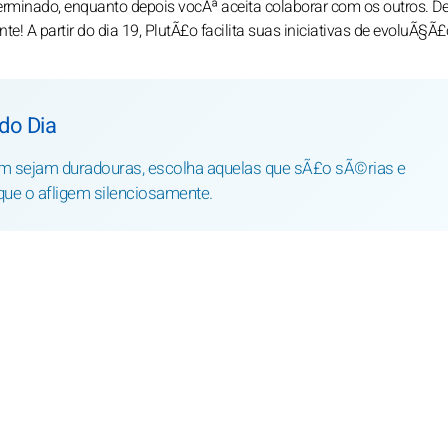
minado, enquanto depois vocÃª aceita colaborar com os outros. De 
e! A partir do dia 19, PlutÃ£o facilita suas iniciativas de evoluÃ§Ã£
do Dia
em sejam duradouras, escolha aquelas que sÃ£o sÃ©rias e
que o afligem silenciosamente.