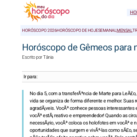
HO
HORÓSCOPO 2026
HORÓSCOPO DE HOJE
SEMANAL
MENSAL
T
Horóscopo de Gêmeos para 
Escrito por Tânia
Ir para:
No dia 5, com a transferÃªncia de Marte para LeÃ£
vida se organiza de forma diferente e melhor. Suas
agradÃ¡veis. VocÃª conhece pessoas interessantes e
vocÃª estÃ¡ reativo e empreendedor! Quando as cir
necessÃ¡rio, vocÃª coloca os holofotes em vocÃª e 
oportunidades que surgem e vivÃª-las como sÃ£o, s