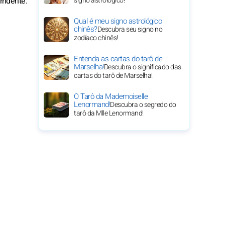
ridente.
signo astrológico!
Qual é meu signo astrológico
chinês?
Descubra seu signo no
zodíaco chinês!
Entenda as cartas do tarô de
Marselha!
Descubra o significado das
cartas do tarô de Marselha!
O Tarô da Mademoiselle
Lenormand!
Descubra o segredo do
tarô da Mlle Lenormand!