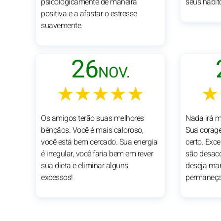
psicologicamente de maneira
seus hábit
positiva e a afastar o estresse
suavemente.
26
NOV.
★★★★★
★
Os amigos terão suas melhores
Nada irá 
bênçãos. Você é mais caloroso,
Sua corag
você está bem cercado. Sua energia
certo. Exc
é irregular, você faria bem em rever
são desac
sua dieta e eliminar alguns
deseja mant
excessos!
permaneça