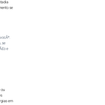
stadia
amento se
vocÃª.
, se
Ã£o e
e ou
es
rgias em