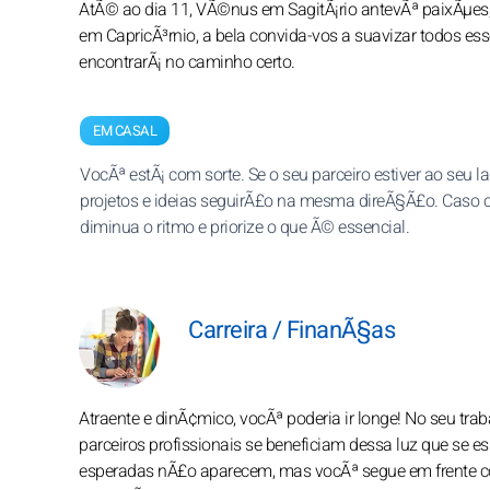
AtÃ© ao dia 11, VÃ©nus em SagitÃ¡rio antevÃª paixÃµes, 
em CapricÃ³rnio, a bela convida-vos a suavizar todos es
encontrarÃ¡ no caminho certo.
EM CASAL
VocÃª estÃ¡ com sorte. Se o seu parceiro estiver ao seu l
projetos e ideias seguirÃ£o na mesma direÃ§Ã£o. Caso co
diminua o ritmo e priorize o que Ã© essencial.
Carreira / FinanÃ§as
Atraente e dinÃ¢mico, vocÃª poderia ir longe! No seu trab
parceiros profissionais se beneficiam dessa luz que se 
esperadas nÃ£o aparecem, mas vocÃª segue em frente co