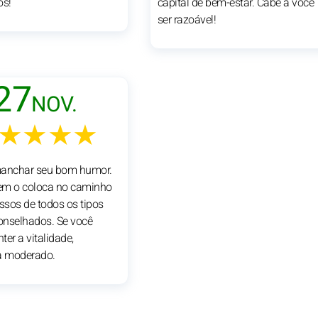
os!
capital de bem-estar. Cabe a você
ser razoável!
27
NOV.
★★★★
manchar seu bom humor.
em o coloca no caminho
essos de todos os tipos
onselhados. Se você
er a vitalidade,
 moderado.