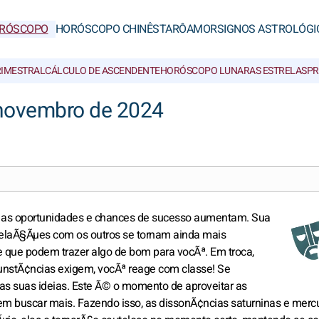
RÓSCOPO
HORÓSCOPO CHINÊS
TARÔ
AMOR
SIGNOS ASTROLÓGI
RIMESTRAL
CÁLCULO DE ASCENDENTE
HORÓSCOPO LUNAR
AS ESTRELAS
PR
novembro de 2024
o, as oportunidades e chances de sucesso aumentam. Sua
 relaÃ§Ãµes com os outros se tornam ainda mais
 que podem trazer algo de bom para vocÃª. Em troca,
cunstÃ¢ncias exigem, vocÃª reage com classe! Se
nas suas ideias. Este Ã© o momento de aproveitar as
em buscar mais. Fazendo isso, as dissonÃ¢ncias saturninas e merc