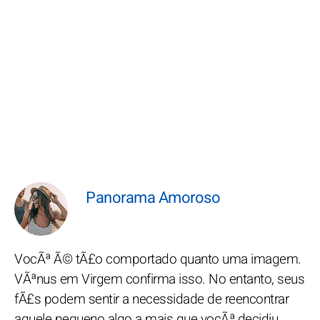
Panorama Amoroso
VocÃª Ã© tÃ£o comportado quanto uma imagem.
VÃªnus em Virgem confirma isso. No entanto, seus
fÃ£s podem sentir a necessidade de reencontrar
aquele pequeno algo a mais que vocÃª decidiu