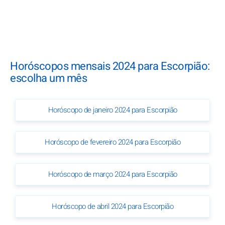
Horóscopos mensais 2024 para Escorpião:
escolha um mês
Horóscopo de janeiro 2024 para Escorpião
Horóscopo de fevereiro 2024 para Escorpião
Horóscopo de março 2024 para Escorpião
Horóscopo de abril 2024 para Escorpião