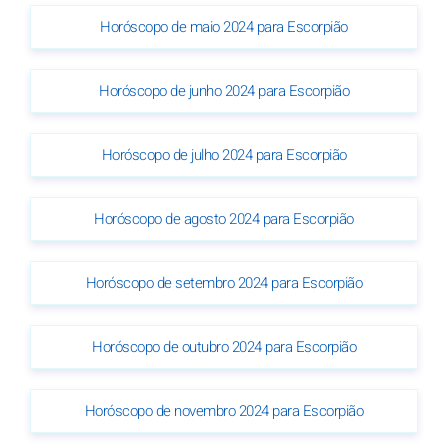
Horóscopo de maio 2024 para Escorpião
Horóscopo de junho 2024 para Escorpião
Horóscopo de julho 2024 para Escorpião
Horóscopo de agosto 2024 para Escorpião
Horóscopo de setembro 2024 para Escorpião
Horóscopo de outubro 2024 para Escorpião
Horóscopo de novembro 2024 para Escorpião