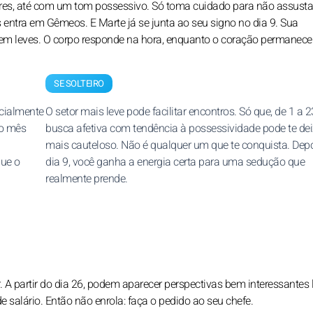
es, até com um tom possessivo. Só toma cuidado para não assusta
 entra em Gêmeos. E Marte já se junta ao seu signo no dia 9. Sua
uem leves. O corpo responde na hora, enquanto o coração permanece
SE SOLTEIRO
cialmente
O setor mais leve pode facilitar encontros. Só que, de 1 a 2
 o mês
busca afetiva com tendência à possessividade pode te dei
mais cauteloso. Não é qualquer um que te conquista. Dep
que o
dia 9, você ganha a energia certa para uma sedução que
realmente prende.
A partir do dia 26, podem aparecer perspectivas bem interessantes 
 salário. Então não enrola: faça o pedido ao seu chefe.