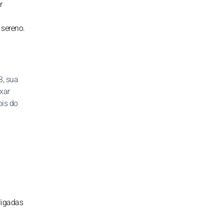
r
 sereno.
3, sua
xar
ois do
ligadas