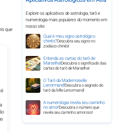
Explore os aplicativos de astrologia, tarô e
numerologia mais populares do momento em
nosso site:
eis que
Qual é meu signo astrológico
chinês?
Descubra seu signo no
zodíaco chinês!
Entenda as cartas do tarô de
Marselha!
Descubra o significado das
cartas do tarô de Marselha!
O Tarô da Mademoiselle
Lenormand!
Descubra o segredo do
cê
tarô da Mlle Lenormand!
o
A numerologia revela seu caminho
ja
no amor!
Descubra o número que
ão
revela seu caminho amoroso!
us