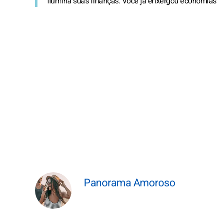
ilumina suas finanças. Você já enxergou economias
Panorama Amoroso