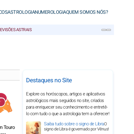
COS
ASTROLOGIA
NUMEROLOGIA
QUEM SOMOS NÓS?
EVISÕES ASTRAIS
PESQUISA
Destaques no Site
Explore os horóscopos, artigos e aplicativos
astrológicos mais seguidos no site, criados
para enriquecer seu conhecimento e entretê-
lo com tudo o que a astrologia tem a oferecer!
Saiba tudo sobre o signo de Libra
O
em Touro
signo de Libra é governado por Vênus!