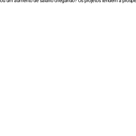
 ou um aumento de salário chegando? Os projetos tendem a prosper