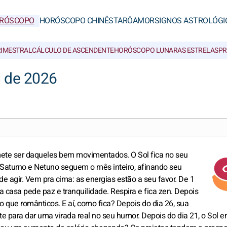
RÓSCOPO
HORÓSCOPO CHINÊS
TARÔ
AMOR
SIGNOS ASTROLÓGI
RIMESTRAL
CÁLCULO DE ASCENDENTE
HORÓSCOPO LUNAR
AS ESTRELAS
PR
l de 2026
te ser daqueles bem movimentados. O Sol fica no seu
Já Saturno e Netuno seguem o mês inteiro, afinando seu
de agir. Vem pra cima: as energias estão a seu favor. De 1
 casa pede paz e tranquilidade. Respira e fica zen. Depois
 que românticos. E aí, como fica? Depois do dia 26, sua
ente para dar uma virada real no seu humor. Depois do dia 21, o Sol 