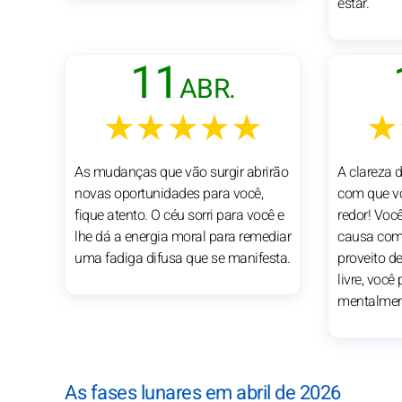
estar.
11
ABR.
★★★★★
★
As mudanças que vão surgir abrirão
A clareza 
novas oportunidades para você,
com que vo
fique atento. O céu sorri para você e
redor! Voc
lhe dá a energia moral para remediar
causa com 
uma fadiga difusa que se manifesta.
proveito de
livre, você
mentalment
As fases lunares em abril de 2026