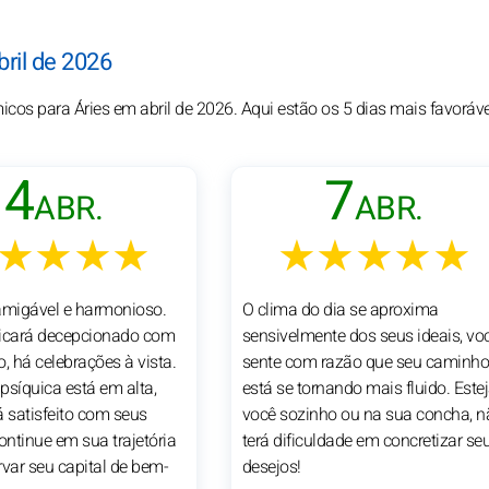
bril de 2026
micos para Áries em abril de 2026. Aqui estão os 5 dias mais favoráv
4
7
ABR.
ABR.
★★★★
★★★★★
amigável e harmonioso.
O clima do dia se aproxima
ficará decepcionado com
sensivelmente dos seus ideais, vo
, há celebrações à vista.
sente com razão que seu caminh
psíquica está em alta,
está se tornando mais fluido. Este
á satisfeito com seus
você sozinho ou na sua concha, n
ontinue em sua trajetória
terá dificuldade em concretizar se
rvar seu capital de bem-
desejos!