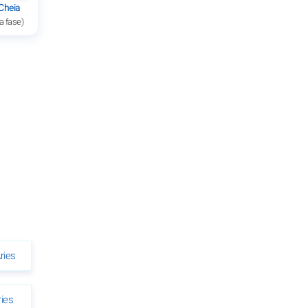
Cheia
a fase)
ries
ies