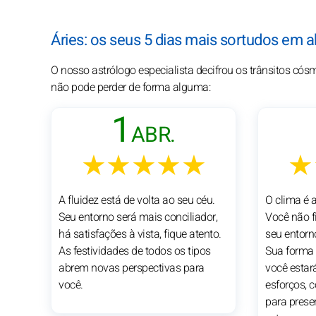
Áries: os seus 5 dias mais sortudos em a
O nosso astrólogo especialista decifrou os trânsitos cós
não pode perder de forma alguma:
1
ABR.
★★★★★
★
A fluidez está de volta ao seu céu.
O clima é 
Seu entorno será mais conciliador,
Você não 
há satisfações à vista, fique atento.
seu entorno
As festividades de todos os tipos
Sua forma 
abrem novas perspectivas para
você estar
você.
esforços, c
para prese