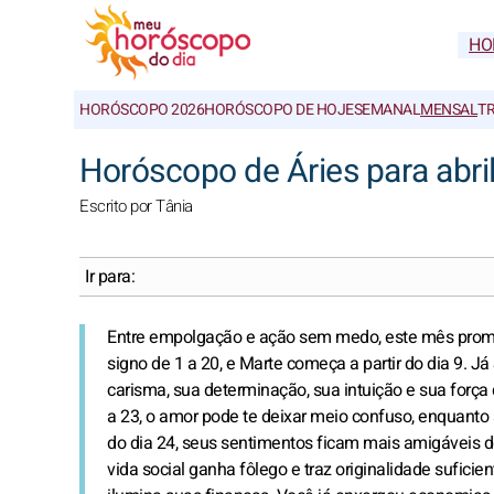
HO
HORÓSCOPO 2026
HORÓSCOPO DE HOJE
SEMANAL
MENSAL
T
Horóscopo de Áries para abri
Escrito por Tânia
Ir para:
Entre empolgação e ação sem medo, este mês prome
signo de 1 a 20, e Marte começa a partir do dia 9. 
carisma, sua determinação, sua intuição e sua força 
a 23, o amor pode te deixar meio confuso, enquanto a
do dia 24, seus sentimentos ficam mais amigáveis do
vida social ganha fôlego e traz originalidade sufici