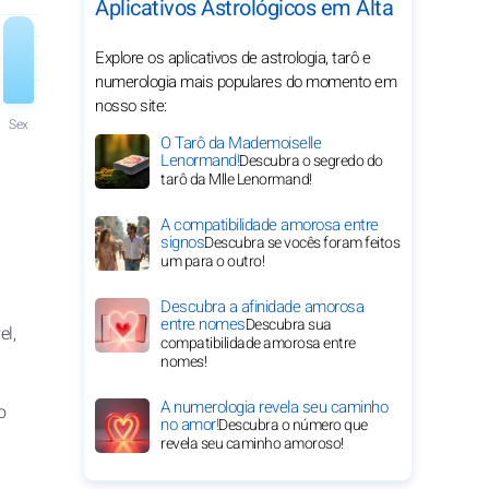
Aplicativos Astrológicos em Alta
Explore os aplicativos de astrologia, tarô e
numerologia mais populares do momento em
nosso site:
Sex
O Tarô da Mademoiselle
Lenormand!
Descubra o segredo do
tarô da Mlle Lenormand!
A compatibilidade amorosa entre
signos
Descubra se vocês foram feitos
um para o outro!
Descubra a afinidade amorosa
entre nomes
Descubra sua
el,
compatibilidade amorosa entre
nomes!
A numerologia revela seu caminho
o
no amor!
Descubra o número que
revela seu caminho amoroso!