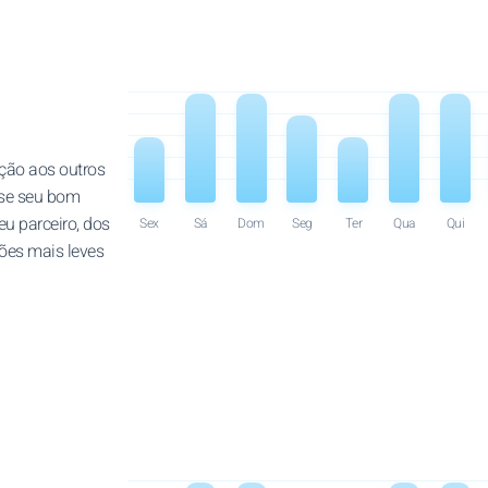
ção aos outros
Use seu bom
eu parceiro, dos
Sex
Sá
Dom
Seg
Ter
Qua
Qui
ções mais leves