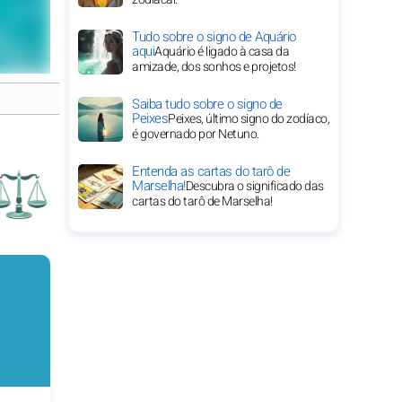
Tudo sobre o signo de Aquário
aqui
Aquário é ligado à casa da
amizade, dos sonhos e projetos!
Saiba tudo sobre o signo de
Peixes
Peixes, último signo do zodíaco,
é governado por Netuno.
Entenda as cartas do tarô de
Marselha!
Descubra o significado das
cartas do tarô de Marselha!