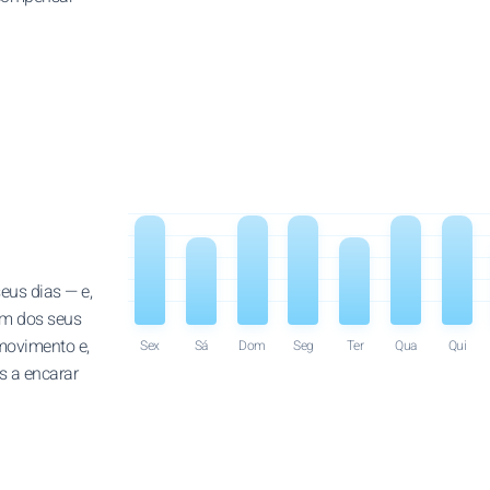
eus dias — e,
ém dos seus
 movimento e,
Sex
Sá
Dom
Seg
Ter
Qua
Qui
s a encarar