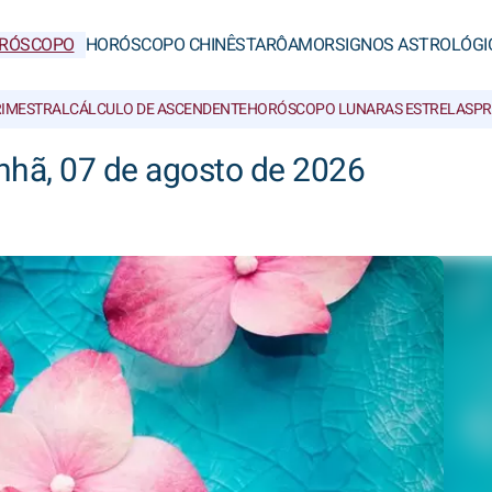
RÓSCOPO
HORÓSCOPO CHINÊS
TARÔ
AMOR
SIGNOS ASTROLÓGI
RIMESTRAL
CÁLCULO DE ASCENDENTE
HORÓSCOPO LUNAR
AS ESTRELAS
PR
nhã, 07 de agosto de 2026