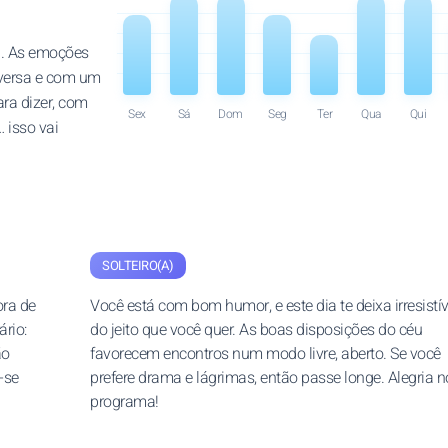
a. As emoções
nversa e com um
ara dizer, com
Sex
Sá
Dom
Seg
Ter
Qua
Qui
 isso vai
SOLTEIRO(A)
ora de
Você está com bom humor, e este dia te deixa irresistív
ário:
do jeito que você quer. As boas disposições do céu
ão
favorecem encontros num modo livre, aberto. Se você
-se
prefere drama e lágrimas, então passe longe. Alegria n
programa!