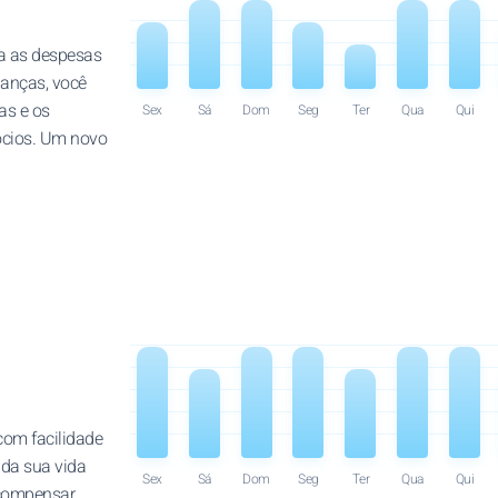
a as despesas
anças, você
as e os
Sex
Sá
Dom
Seg
Ter
Qua
Qui
ócios. Um novo
 com facilidade
 da sua vida
Sex
Sá
Dom
Seg
Ter
Qua
Qui
 compensar