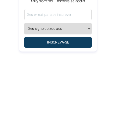
tarô, biorritmo... inscreva-se agora!
INSCREVA-SE