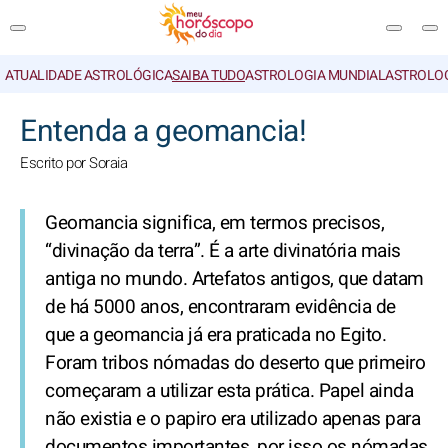
ATUALIDADE ASTROLÓGICA
SAIBA TUDO
ASTROLOGIA MUNDIAL
ASTROLO
PESQUISA
Entenda a geomancia!
Escrito por Soraia
Geomancia significa, em termos precisos,
“divinação da terra”. É a arte divinatória mais
antiga no mundo. Artefatos antigos, que datam
de há 5000 anos, encontraram evidência de
que a geomancia já era praticada no Egito.
Foram tribos nómadas do deserto que primeiro
começaram a utilizar esta prática. Papel ainda
não existia e o papiro era utilizado apenas para
documentos importantes, por isso os nómadas