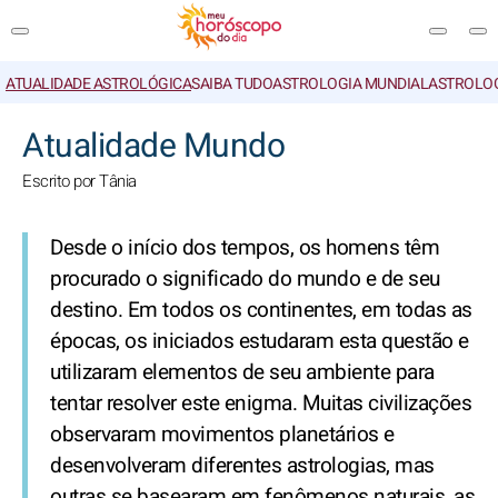
ATUALIDADE ASTROLÓGICA
SAIBA TUDO
ASTROLOGIA MUNDIAL
ASTROLO
PESQUISA
Atualidade Mundo
Escrito por Tânia
Desde o início dos tempos, os homens têm
procurado o significado do mundo e de seu
destino. Em todos os continentes, em todas as
épocas, os iniciados estudaram esta questão e
utilizaram elementos de seu ambiente para
tentar resolver este enigma. Muitas civilizações
observaram movimentos planetários e
desenvolveram diferentes astrologias, mas
outras se basearam em fenômenos naturais, as