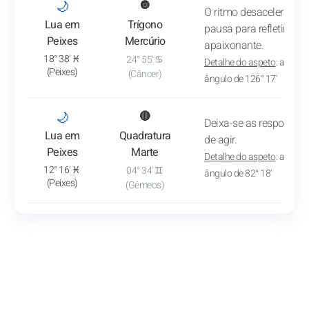
: Ver a análise do trânsito
🌙
🔘
O ritmo desacelera, a
Lua em
Trígono
pausa para refletir ou 
Peixes
Mercúrio
apaixonante.
18° 38' ♓
24° 55' ♋
Detalhe do aspeto
: aprox
(Peixes)
(Câncer)
ângulo de 126° 17'
: Ver a análise do trânsito
🌙
🔴
Deixa-se as respostas d
Lua em
Quadratura
de agir.
Peixes
Marte
Detalhe do aspeto
: aprox
12° 16' ♓
04° 34' ♊
ângulo de 82° 18'
(Peixes)
(Gêmeos)