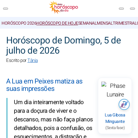
HORÓSCOPO 2026
HORÓSCOPO DE HOJE
SEMANAL
MENSAL
TRIMESTRAL
PESQUISA
Horóscopo de Domingo, 5 de
julho de 2026
Escrito por
Tânia
A Lua em Peixes matiza as
suas impressões
Um dia inteiramente voltado
para a doçura de viver e o
Lua Gibosa
descanso, mas não faça planos
Minguante
detalhados, pois a confusão, os
(Sexta fase)
esquecimentos, a distração e