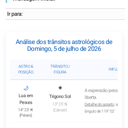
Ir para:
Análise dos trânsitos astrológicos de
Domingo, 5 de julho de 2026
ASTRO &
TRÂNSITO /
INFLUÊNCI
POSIÇÃO
FIGURA
: Ver a análise do trânsito
🌙
☀️
A expressão pessoal ga
Lua em
Trígono Sol
liberta.
Peixes
13° 25' ♋
Detalhe do aspeto
: aprox
14° 23' ♓
(Câncer)
ângulo de 119° 02'
(Peixes)