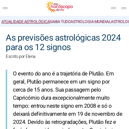
ATUALIDADE ASTROLÓGICA
SAIBA TUDO
ASTROLOGIA MUNDIAL
ASTROLO
PESQUISA
As previsões astrológicas 2024
para os 12 signos
Escrito por Elena
O evento do ano é a trajetória de Plutão. Em
geral, Plutão permanece em um signo por
cerca de 15 anos. Sua passagem pelo
Capricórnio dura excepcionalmente muito
tempo: entrou neste signo em 2008 e só o
deixará definitivamente em 19 de novembro de
2024. Devido às retrogradações, Plutão fez e