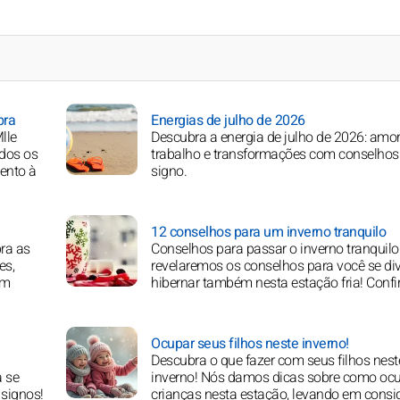
bra
Energias de julho de 2026
lle
Descubra a energia de julho de 2026: amor
dos os
trabalho e transformações com conselhos
ento à
signo.
12 conselhos para um inverno tranquilo
ra as
Conselhos para passar o inverno tranquilo
es,
revelaremos os conselhos para você se dive
om
hibernar também nesta estação fria! Confi
Ocupar seus filhos neste inverno!
Descubra o que fazer com seus filhos nest
a se
inverno! Nós damos dicas sobre como ocu
 signos!
crianças nesta estação, levando em consi