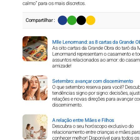
calmo” para os mais discretos.
Compartilhar :
Mlle Lenormand: as 8 cartas da Grande O
As oito cartas da Grande Obra do tarô da M
Lenormand representam o casamento e to
assuntos relacionados ao amor: do casam
amizade!
Setembro: avançar com discernimento
O que setembro reserva para você? Descub
tendências signo por signo: decisões, ajust
relações e novas direções para avançar c
discernimento.
A relação entre Mães e Filhos
Descubra o seu horóscopo exclusivo do
relacionamento entre crianças e mães par
conhecer melhor! Disponível para todos os