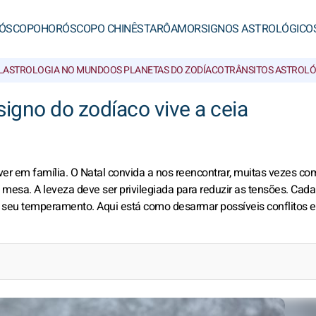
ÓSCOPO
HORÓSCOPO CHINÊS
TARÔ
AMOR
SIGNOS ASTROLÓGICO
L
ASTROLOGIA NO MUNDO
OS PLANETAS DO ZODÍACO
TRÂNSITOS ASTROL
signo do zodíaco vive a ceia
ver em família. O Natal convida a nos reencontrar, muitas vezes co
esa. A leveza deve ser privilegiada para reduzir as tensões. Cada
 seu temperamento. Aqui está como desarmar possíveis conflitos e