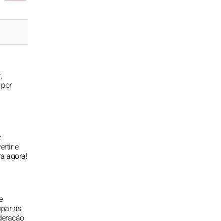
,
 por
:
rtir e
ra agora!
e
par as
deração