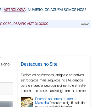
S
ASTROLOGIA
NUMEROLOGIA
QUEM SOMOS NÓS?
ÓGICOS
GLOSSÁRIO ASTROLÓGICO
PESQUISA
m
Destaques no Site
 signo
Explore os horóscopos, artigos e aplicativos
astrológicos mais seguidos no site, criados
para enriquecer seu conhecimento e entretê-
lo com tudo o que a astrologia tem a oferecer!
Entenda as cartas do tarô de
Marselha!
Descubra o significado das
cartas do tarô de Marselha!