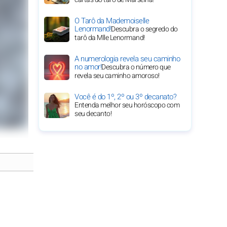
O Tarô da Mademoiselle
Lenormand!
Descubra o segredo do
tarô da Mlle Lenormand!
A numerologia revela seu caminho
no amor!
Descubra o número que
revela seu caminho amoroso!
Você é do 1º, 2º ou 3º decanato?
Entenda melhor seu horóscopo com
seu decanto!