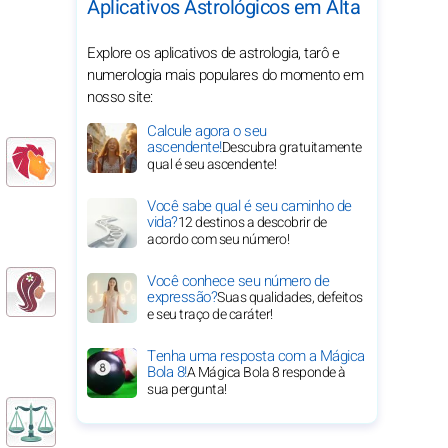
Aplicativos Astrológicos em Alta
Explore os aplicativos de astrologia, tarô e
numerologia mais populares do momento em
nosso site:
Calcule agora o seu
ascendente!
Descubra gratuitamente
qual é seu ascendente!
Você sabe qual é seu caminho de
vida?
12 destinos a descobrir de
acordo com seu número!
Você conhece seu número de
expressão?
Suas qualidades, defeitos
e seu traço de caráter!
Tenha uma resposta com a Mágica
Bola 8!
A Mágica Bola 8 responde à
sua pergunta!