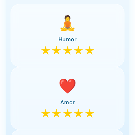
🧘
Humor
★★★★★
❤️
Amor
★★★★★