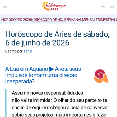
HORÓSCOPO 2026
HORÓSCOPO DE HOJE
SEMANAL
MENSAL
TRIMESTRAL
PESQUISA
Horóscopo de Áries de sábado,
6 de junho de 2026
Escrito por
Tânia
A Lua em Aquário ▶ Áries: seus
impulsos tomam uma direção
inesperada?
Assumir novas responsabilidades
não vai te intimidar. O olhar do seu parceiro te
enche de orgulho: chegou a hora de conversar
sobre seus projetos mais importantes e fazer